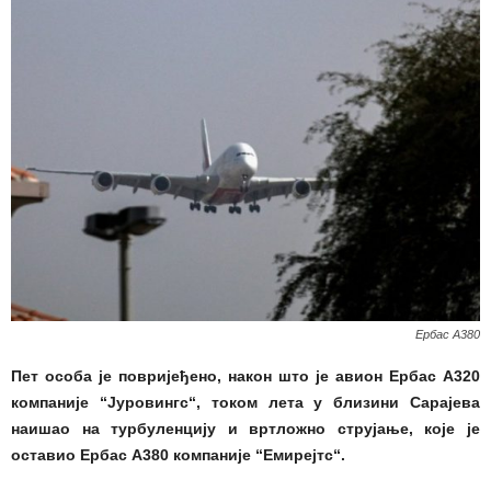
Ербас А380
Пет особа је повријеђено, након што је авион Ербас А320
компаније “Јуровингс“, током лета у близини Сарајева
наишао на турбуленцију и вртложно струјање, које је
оставио Ербас А380 компаније “Емирејтс“.