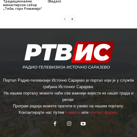
Традиционални
(Видео)
манастирски сабор
„Теби, горо Романијо“
Портал Радио-телевизије Источно Сарајево је портал који је у служби
грађана Источног Сарајева.
На нашем порталу можете наћи све важније вијести из нашег града и
регије.
Програм радија можете пратити и уживо на нашем порталу.
Контактирајте нас путем
е-маила
или
контакт форме
.