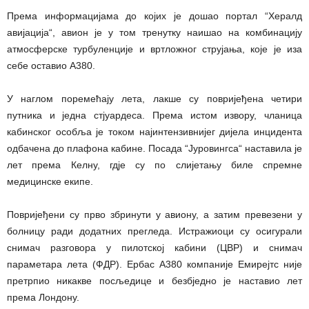
Према информацијама до којих је дошао портал “Хералд
авијација“, авион је у том тренутку наишао на комбинацију
атмосферске турбуленције и вртложног струјања, које је иза
себе оставио А380.
У наглом поремећају лета, лакше су повријеђена четири
путника и једна стјуардеса. Према истом извору, чланица
кабинског особља је током најинтензивнијег дијела инцидента
одбачена до плафона кабине. Посада “Јуровингса“ наставила је
лет према Келну, гдје су по слијетању биле спремне
медицинске екипе.
Повријеђени су прво збринути у авиону, а затим превезени у
болницу ради додатних прегледа. Истражиоци су осигурали
снимач разговора у пилотској кабини (ЦВР) и снимач
параметара лета (ФДР). Ербас А380 компаније Емирејтс није
претрпио никакве посљедице и безбједно је наставио лет
према Лондону.