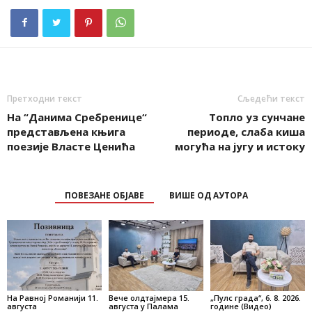
Претходни текст
Сљедећи текст
На “Данима Сребренице“
Топло уз сунчане
представљена књига
периоде, слаба киша
поезије Власте Ценића
могућа на југу и истоку
ПОВЕЗАНЕ ОБЈАВЕ
ВИШЕ ОД АУТОРА
На Равној Романији 11.
Вече олдтајмера 15.
„Пулс града“, 6. 8. 2026.
августа
августа у Палама
године (Видео)