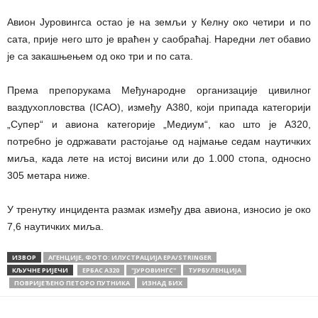
Авион Јуровингса остао је на земљи у Келну око четири и по
сата, прије него што је враћен у саобраћај. Наредни лет обавио
је са закашњењем од око три и по сата.
Према препорукама Међународне организације цивилног
ваздухопловства (ICAO), између А380, који припада категорији
„Супер“ и авиона категорије „Медиум“, као што је А320,
потребно је одржавати растojaњe од најмање седам наутичких
миља, када лете на истој висини или до 1.000 стопа, односно
305 метара ниже.
У тренутку инцидента размак између два авиона, износио је око
7,6 наутичких миља.
ИЗВОР
АГЕНЦИЈЕ, ФОТО: ИЛУСТРАЦИЈА EPA/STRINGER
КЉУЧНЕ РИЈЕЧИ
ЕРБАС А320
''ЈУРОВИНГС''
ТУРБУЛЕНЦИЈА
ПОВРИЈЕЂЕНО ПЕТОРО ПУТНИКА
ИЗНАД БИХ