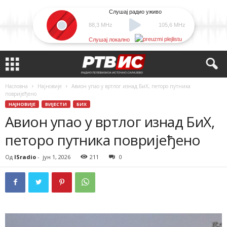
Слушај радио уживо
88,3 MHz
105,6 MHz
Слушај локално
Насловна
Најновије
Авион упао у вртлог изнад БиХ, петоро путника
повријеђено
НАЈНОВИЈЕ
ВИЈЕСТИ
БИХ
Авион упао у вртлог изнад БиХ,
петоро путника повријеђено
Од
ISradio
-
јун 1, 2026
211
0