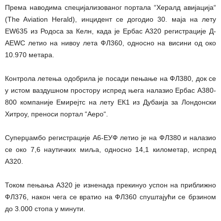
Према наводима специјализованог портала “Хералд авијација“
(The Aviation Herald), инцидент се догодио 30. маја на лету
ЕW635 из Родоса за Келн, када је Ербас А320 регистрације Д-
АЕWС летио на нивоу лета ФЛ360, односно на висини од око
10.970 метара.
Контрола летења одобрила је посади пењање на ФЛ380, док се
у истом ваздушном простору испред њега налазио Ербас А380-
800 компаније Емирејтс на лету ЕК1 из Дубаија за Лондонски
Хитроу, преноси портал “Аеро“.
Суперџамбо регистрације А6-ЕУФ летио је на ФЛ380 и налазио
се око 7,6 наутичких миља, односно 14,1 километар, испред
А320.
Током пењања А320 је изненада прекинуо успон на приближно
ФЛ376, након чега се вратио на ФЛ360 спуштајући се брзином
до 3.000 стопа у минути.