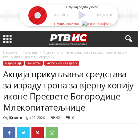
Слушај радио уживо
88,3 MHz
105,6 MHz
Слушај локално
Насловна
Најновије
Акција прикупљања средстава за израду трона за вјерну
копију иконе Пресвете Богородице...
НАЈНОВИЈЕ
ВИЈЕСТИ
ИСТОЧНО САРАЈЕВО
Акција прикупљања средстава
за израду трона за вјерну копију
иконе Пресвете Богородице
Млекопитатељнице
Од
ISradio
-
јун 22, 2026
92
0