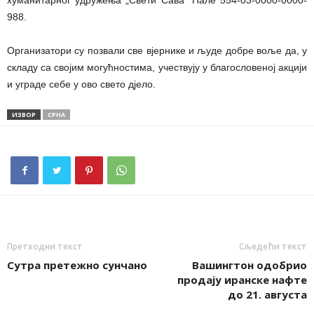
хуманитарног удружења „Свети Сава“ Пале 554-03-0000-0000-
988.
Организатори су позвали све вјернике и људе добре воље да, у
складу са својим могућностима, учествују у благословеној акцији
и уграде себе у ово свето дјело.
ИЗВОР
СРНА
Претходни текст
Сљедећи текст
Сутра претежно сунчано
Вашингтон одобрио
продају иранске нафте
до 21. августа