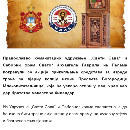
Православно хуманитарно удружење „Свети Сава“ и
Саборни храм Светог архангела Гаврила на Палама
покренули су акцију прикупљања средстава за израду
трона за вјерну копију иконе Пресвете Богородице
Млекопитатељнице, која ће ускоро стићи у овај храм као
дар братства манастира Хиландар.
Из Удружења „Свети Сава“ и Саборног храма саопштено је да
ће икона бити трајно смјештена у овом храму, на духовну утјеху
и благослов свих вјерника.