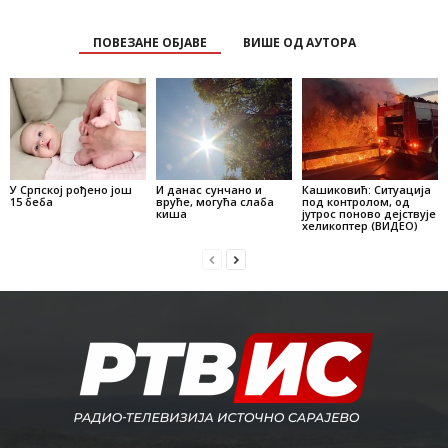
ПОВЕЗАНЕ ОБЈАВЕ
ВИШЕ ОД АУТОРА
У Српској рођено још
И данас сунчано и
Кашиковић: Ситуација
15 беба
вруће, могућа слаба
под контролом, од
киша
јутрос поново дејствује
хеликоптер (ВИДЕО)