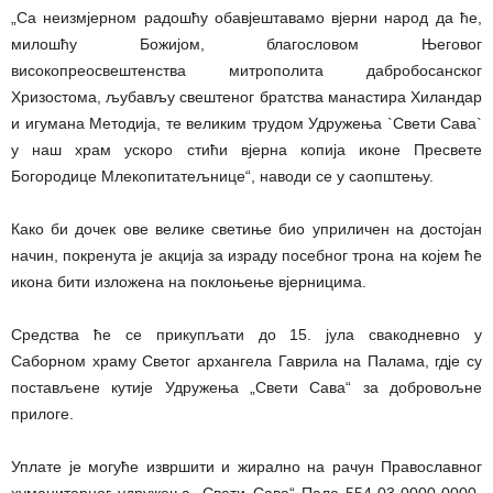
„Са неизмјерном радошћу обавјештавамо вјерни народ да ће,
милошћу Божијом, благословом Његовог
високопреосвештенства митрополита дабробосанског
Хризостома, љубављу свештеног братства манастира Хиландар
и игумана Методија, те великим трудом Удружења `Свети Сава`
у наш храм ускоро стићи вјерна копија иконе Пресвете
Богородице Млекопитатељнице“, наводи се у саопштењу.
Како би дочек ове велике светиње био уприличен на достојан
начин, покренута је акција за израду посебног трона на којем ће
икона бити изложена на поклоњење вјерницима.
Средства ће се прикупљати до 15. јула свакодневно у
Саборном храму Светог архангела Гаврила на Палама, гдје су
постављене кутије Удружења „Свети Сава“ за добровољне
прилоге.
Уплате је могуће извршити и жирално на рачун Православног