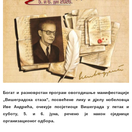
Богат и разноврстан програм овогодишње манифестације
„Вишеградска стаза“, посвећене лику и дјелу нобеловца
Иве Андрића, очекује посјетиоце Вишеграда у петак и
суботу, 5. и 6. јуна, речено је након сједнице
организационог одбора.