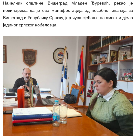
Начелник општине Вишеград Младен Ђуревић, рекао је
новинарима да је ово манифестација од посебног значаја за
Вишеград и Републику Српску, јер чува сјећање на живот и дјело
јединог српског нобеловца.