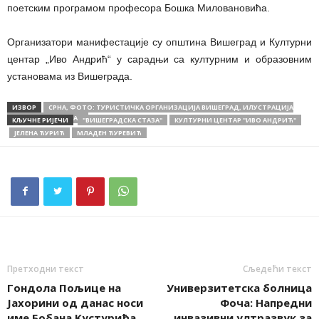
поетским програмом професора Бошка Миловановића.
Организатори манифестације су општина Вишеград и Културни
центар „Иво Андрић“ у сарадњи са културним и образовним
установама из Вишеграда.
ИЗВОР
СРНА, ФОТО: ТУРИСТИЧКА ОРГАНИЗАЦИЈА ВИШЕГРАД, ИЛУСТРАЦИЈА
ОПШТИНА ВИШЕГРАД
КЉУЧНЕ РИЈЕЧИ
"ВИШЕГРАДСКА СТАЗА"
КУЛТУРНИ ЦЕНТАР "ИВО АНДРИЋ"
ЈЕЛЕНА ЂУРИЋ
МЛАДЕН ЂУРЕВИЋ
Претходни текст
Сљедећи текст
Гондола Пољице на
Универзитетска болница
Јахорини од данас носи
Фоча: Напредни
име Бобана Kустурића,
инвазивни ултразвук за