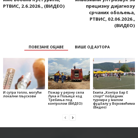
РТВИС, 2.6.2026., (ВИДЕО)
прецизну дијагнозу
срчаних обољења,
РТВИС, 02.06.2026.,
(ВИДЕО)
ПОВЕЗАНЕ ОБЈАВЕ
ВИШЕ ОД АУТОРА
И сутра топло, могући
Пожар у рејону села
Екипа „Контра бар Е
локални пљускови
Лука и Пољице код
спорт“ побједник
Требиња под
турнира у малом
контролом (ВИДЕО)
фудбалу у Војковићима
(Видео)