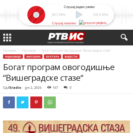
Слушај радио уживо
88,3 MHz
105,6 MHz
Слушај локално
Насловна
Најновије
Богат програм овогодишње “Вишеградске стазе“
НАЈНОВИЈЕ
МАГАЗИН
КУЛТУРА
ВИЈЕСТИ
Богат програм овогодишње
“Вишеградске стазе“
Од
ISradio
-
јун 2, 2026
167
0