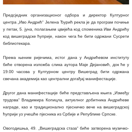
Предсједник организационог одбора и директор Културног
центра „Иво Андрић“ Јелена Ђурић рекла је да програм почиње
у петак, 5. јуна, полагањем цвијећа код споменика Иви Андрићу
код вишеградске ћуприје, након чега ће бити одржани Сусрети
библиотекара.
Према њеним ријечима, истог дана у Андрићевом институту
биће отворена изложба слика аутора Маје Дејановић, док ће у
19.00 часова у Културном центру Вишеград бити одржана
свечана академија као централни догађај манифестације.
Другог дана манифестације биће представљена књига „Између
трудова“ Владимира Копицла, актуелног добитника Андрићеве
награде, као и традиционално пјесничко вече на вишеградској
ћуприји уз учешће пјесника из Србије и Републике Српске.
Овогодишња, 49. „Вишеградска стаза“ биће затворена музичко-