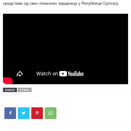
средстава од свих локалних заједница у Републици Српској.
ИЗВОР
РТВИС