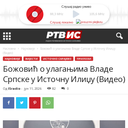
Слушај радио уживо
88,3 MHz
105,6 MHz
Слушај локално
Насловна
Најновије
Божовић о улагањима Владе Српске у Источну Илиџу
(Видео)
НАЈНОВИЈЕ
ВИЈЕСТИ
ИСТОЧНО САРАЈЕВО
ПРИЛОЗИ
Божовић о улагањима Владе
Српске у Источну Илиџу (Видео)
Од
ISradio
-
јун 11, 2026
82
0