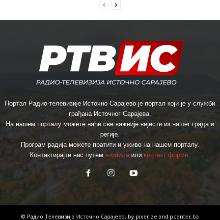
Портал Радио-телевизије Источно Сарајево је портал који је у служби
грађана Источног Сарајева.
На нашем порталу можете наћи све важније вијести из нашег града и
регије.
Програм радија можете пратити и уживо на нашем порталу.
Контактирајте нас путем
е-маила
или
контакт форме
.
© Радио Телевизија Источно Сарајево, by
pixerize
and
pcenter.ba