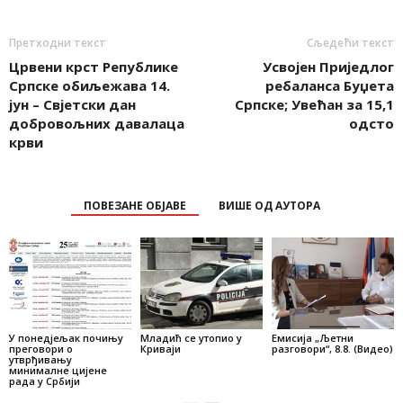
Претходни текст
Сљедећи текст
Црвени крст Републике
Усвојен Приједлог
Српске обиљежава 14.
ребаланса Буџета
јун – Свјетски дан
Српске; Увећан за 15,1
добровољних давалаца
одсто
крви
ПОВЕЗАНЕ ОБЈАВЕ
ВИШЕ ОД АУТОРА
У понедјељак почињу
Младић се утопио у
Емисија „Љетни
преговори о
Криваји
разговори“, 8.8. (Видео)
утврђивању
минималне цијене
рада у Србији