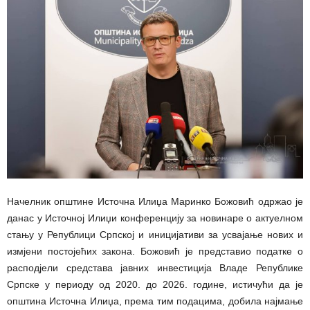
Начелник општине Источна Илиџа Маринко Божовић одржао је
данас у Источној Илиџи конференцију за новинаре о актуелном
стању у Републици Српској и иницијативи за усвајање нових и
измјени постојећих закона. Божовић је представио податке о
расподјели средстава јавних инвестиција Владе Републике
Српске у периоду од 2020. до 2026. године, истичући да је
општина Источна Илиџа, према тим подацима, добила најмање