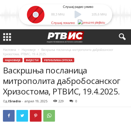
Слушај радио уживо
88,3 MHz
105,6 MHz
Слушај локално
Насловна
Најновије
Васкршња посланица митрополита дабробосанског
Хризостома, РТВИС, 19.4.2025.
НАЈНОВИЈЕ
ВИЈЕСТИ
РЕПУБЛИКА СРПСКА
Васкршња посланица
митрополита дабробосанског
Хризостома, РТВИС, 19.4.2025.
Од
ISradio
-
април 19, 2025
229
0