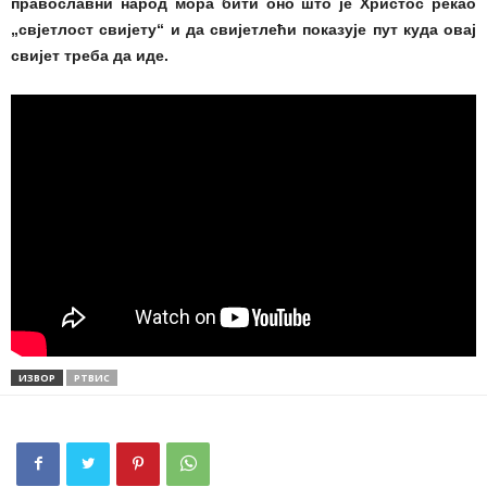
православни народ мора бити оно што је Христос рекао
„свјетлост свијету“ и да свијетлећи показује пут куда овај
свијет треба да иде.
ИЗВОР
РТВИС