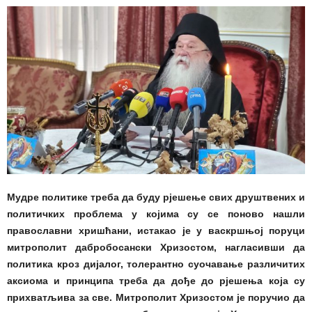
Мудре политике треба да буду рјешење свих друштвених и
политичких проблема у којима су се поново нашли
православни хришћани, истакао је у васкршњој поруци
митрополит дабробосански Хризостом, нагласивши да
политика кроз дијалог, толерантно суочавање различитих
аксиома и принципа треба да дође до рјешења која су
прихватљива за све. Митрополит Хризостом је поручио да