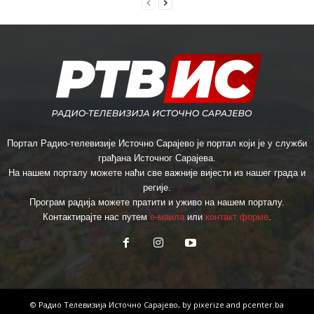
Портал Радио-телевизије Источно Сарајево је портал који је у служби
грађана Источног Сарајева.
На нашем порталу можете наћи све важније вијести из нашег града и
регије.
Програм радија можете пратити и уживо на нашем порталу.
Контактирајте нас путем
е-маила
или
контакт форме
.
© Радио Телевизија Источно Сарајево, by
pixerize
and
pcenter.ba