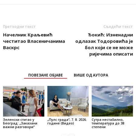
Претходни текст
Сљедећи текст
Начелник Краљевић
Ђокић: Изненадни
честитао Власеничанима
одлазак Тодоровића је
Васкрс
бол који се не може
ријечима описати
ПОВЕЗАНЕ ОБЈАВЕ
ВИШЕ ОД АУТОРА
Зеленски стигао у
„Пулс града“, 7. 8. 2026.
Сутра нестабилно,
Београд: „Заказани
године (Видео)
температура до 38
важни разговори“
степени