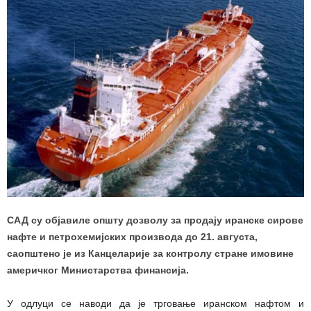
САД су објавиле општу дозволу за продају иранске сирове
нафте и петрохемијских производа до 21. августа,
саопштено је из Канцеларије за контролу стране имовине
америчког Министарства финансија.
У одлуци се наводи да је трговање иранском нафтом и