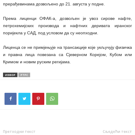
прерађевинама дозвољено до 21. августа у подне.
Према лиценци ОФАК-а, дозвољен је увоз сирове нафте,
петрохемијских производа и нафтних деривата иранског
поријекла у САД, под условом да су неопходни.
Лиценца се не примјењује на трансакције које укључују физичка
и правна лица повезана са Сјеверном Корејом, Кубом или
Кримом и новим руским регијама.
ИЗВОР
РТРС
Претходни текст
Сљедећи текст