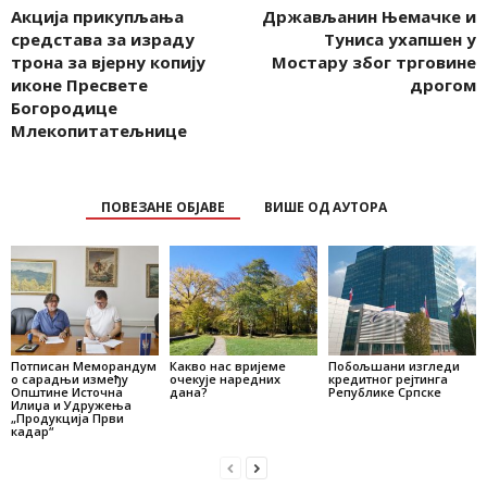
Акција прикупљања
Држављанин Њемачке и
средстава за израду
Туниса ухапшен у
трона за вјерну копију
Мостару због трговине
иконе Пресвете
дрогом
Богородице
Млекопитатељнице
ПОВЕЗАНЕ ОБЈАВЕ
ВИШЕ ОД АУТОРА
Потписан Меморандум
Какво нас вријеме
Побољшани изгледи
о сарадњи између
очекује наредних
кредитног рејтинга
Општине Источна
дана?
Републике Српске
Илиџа и Удружења
„Продукција Први
кадар“