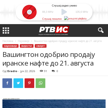
Слушај радио уживо
88,3 MHz
105,6 MHz
Слушај локално
Насловна
Најновије
Вашингтон одобрио продају иранске нафте до 21. августа
НАЈНОВИЈЕ
ВИЈЕСТИ
СВИЈЕТ
Вашингтон одобрио продају
иранске нафте до 21. августа
Од
ISradio
-
јун 22, 2026
91
0