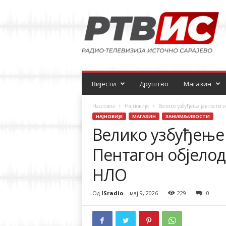
Р
а
д
и
о
-
т
е
Вијести
Друштво
Магазин
л
е
Насловна
Најновије
Велико узбуђење јавности н
в
НАЈНОВИЈЕ
МАГАЗИН
ЗАНИМЉИВОСТИ
и
Велико узбуђење 
з
и
Пентагон објелод
ј
а
НЛО
Од
ISradio
-
мај 9, 2026
229
0