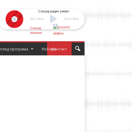
Слушај радио уживо
88,3 MHz
105,6 MHz
Слушај
локално
глед програма
Избори
Контакт