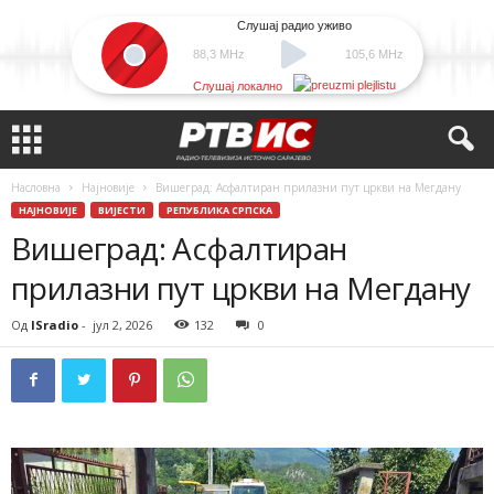
Слушај радио уживо
88,3 MHz
105,6 MHz
Слушај локално
Насловна
Најновије
Вишеград: Асфалтиран прилазни пут цркви на Мегдану
НАЈНОВИЈЕ
ВИЈЕСТИ
РЕПУБЛИКА СРПСКА
Вишеград: Асфалтиран
прилазни пут цркви на Мегдану
Од
ISradio
-
јул 2, 2026
132
0