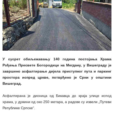
У сусрет обиљежавању 140 година постојања Храма
Рођења Пресвете Богородице на Мегдану, у Вишеграду је
завршено асфалтирање дијела приступног пута и паркинг
простора испред цркве, потврђено је Срни у општини
Вишеград.
Асфалтирана је дионица од Бикавца до краја улице испод
храма, у дужини од око 250 метара, а радове су извели „Путеви
Републике Српске“.