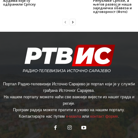
људима који су
Републике Српске, а
одбранили Српску
његов развој је наша
заједничка обавеза и
одговорност (Фото)
Портал Радио-телевизије Источно Сарајево је портал који је у служби
грађана Источног Сарајева.
На нашем порталу можете наћи све важније вијести из нашег града и
регије.
Програм радија можете пратити и уживо на нашем порталу.
Контактирајте нас путем
е-маила
или
контакт форме
.