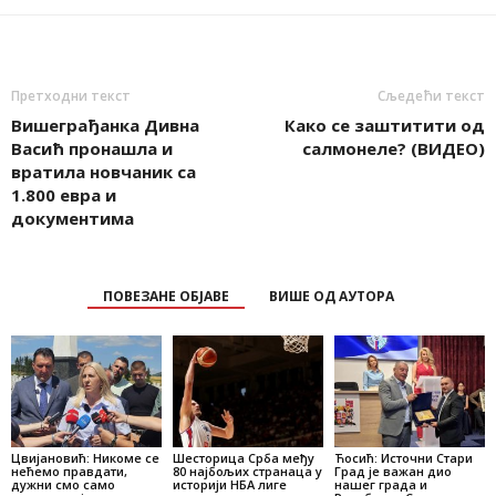
Претходни текст
Сљедећи текст
Вишеграђанка Дивна
Како се заштитити од
Васић пронашла и
салмонеле? (ВИДЕО)
вратила новчаник са
1.800 евра и
документима
ПОВЕЗАНЕ ОБЈАВЕ
ВИШЕ ОД АУТОРА
Цвијановић: Никоме се
Шесторица Срба међу
Ћосић: Источни Стари
нећемо правдати,
80 најбољих странаца у
Град је важан дио
дужни смо само
историји НБА лиге
нашег града и