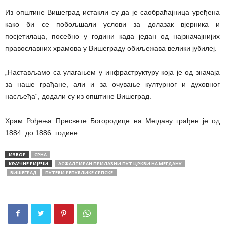
Из општине Вишеград истакли су да је саобраћајница уређена
како би се побољшали услови за долазак вјерника и
посјетилаца, посебно у години када један од најзначајнијих
православних храмова у Вишеграду обиљежава велики јубилеј.
„Настављамо са улагањем у инфраструктуру која је од значаја
за наше грађане, али и за очување културног и духовног
насљеђа“, додали су из општине Вишеград.
Храм Рођења Пресвете Богородице на Мегдану грађен је од
1884. до 1886. године.
ИЗВОР
СРНА
КЉУЧНЕ РИЈЕЧИ
АСФАЛТИРАН ПРИЛАЗНИ ПУТ ЦРКВИ НА МЕГДАНУ
ВИШЕГРАД
ПУТЕВИ РЕПУБЛИКЕ СРПСКЕ