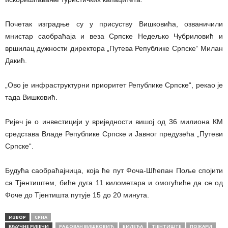
Почетак изградње су у присуству Вишковића, озваничили
мнистар саобраћаја и веза Српске Недељко Чубриловић и
вршилац дужности директора „Путева Републике Српске“ Милан
Дакић.
„Ово је инфраструктурни приоритет Републике Српске“, рекао је
тада Вишковић.
Ријеч је о инвестицији у вриједности вишој од 36 милиона КМ
средстава Владе Републике Српске и Јавног предузећа „Путеви
Српске“.
Будућа саобраћајница, која ће пут Фоча-Шћепан Поље спојити
са Тјентиштем, биће дуга 11 километара и омогућиће да се од
Фоче до Тјентишта путује 15 до 20 минута.
ИЗВОР
СРНА
КЉУЧНЕ РИЈЕЧИ
РАДОВАН ВИШКОВИЋ
БИЛЕЋА
ТЈЕНТИШТЕ
ПОЖАРИ