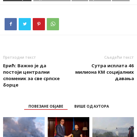
Претходни текст
Сљедећи текст
Ерић: Важно је да
Сутра исплата 46
постоји централни
милиона КМ социјалних
споменик за све српске
давања
борце
ПОВЕЗАНЕ ОБЈАВЕ
ВИШЕ ОД АУТОРА