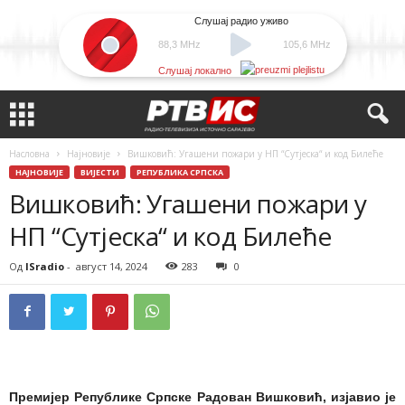
Слушај радио уживо
88,3 MHz
105,6 MHz
Слушај локално
Насловна
Најновије
Вишковић: Угашени пожари у НП “Сутјеска“ и код Билеће
НАЈНОВИЈЕ
ВИЈЕСТИ
РЕПУБЛИКА СРПСКА
Вишковић: Угашени пожари у
НП “Сутјеска“ и код Билеће
Од
ISradio
-
август 14, 2024
283
0
Премијер Републике Српске Радован Вишковић, изјавио је