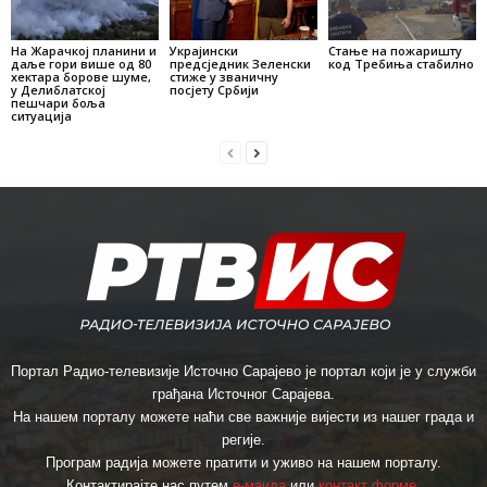
На Жарачкој планини и
Украјински
Стање на пожаришту
даље гори више од 80
предсједник Зеленски
код Требиња стабилно
хектара борове шуме,
стиже у званичну
у Делиблатској
посјету Србији
пешчари боља
ситуација
Портал Радио-телевизије Источно Сарајево је портал који је у служби
грађана Источног Сарајева.
На нашем порталу можете наћи све важније вијести из нашег града и
регије.
Програм радија можете пратити и уживо на нашем порталу.
Контактирајте нас путем
е-маила
или
контакт форме
.