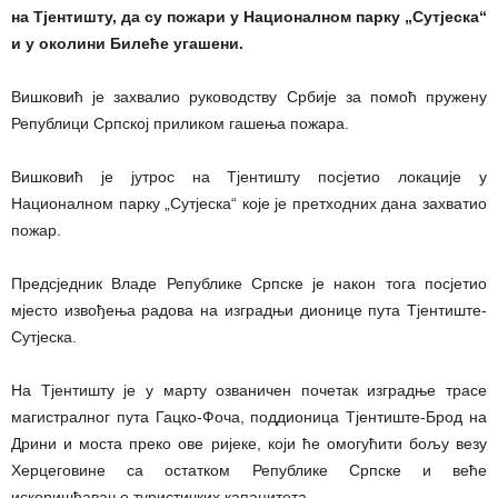
на Тјентишту, да су пожари у Националном парку „Сутјеска“
и у околини Билеће угашени.
Вишковић је захвалио руководству Србије за помоћ пружену
Републици Српској приликом гашења пожара.
Вишковић је јутрос на Тјентишту посјетио локације у
Националном парку „Сутјеска“ које је претходних дана захватио
пожар.
Предсједник Владе Републике Српске је након тога посјетио
мјесто извођења радова на изградњи дионице пута Тјентиште-
Сутјеска.
На Тјентишту је у марту озваничен почетак изградње трасе
магистралног пута Гацко-Фоча, поддионица Тјентиште-Брод на
Дрини и моста преко ове ријеке, који ће омогућити бољу везу
Херцеговине са остатком Републике Српске и веће
искоришћавање туристичких капацитета.