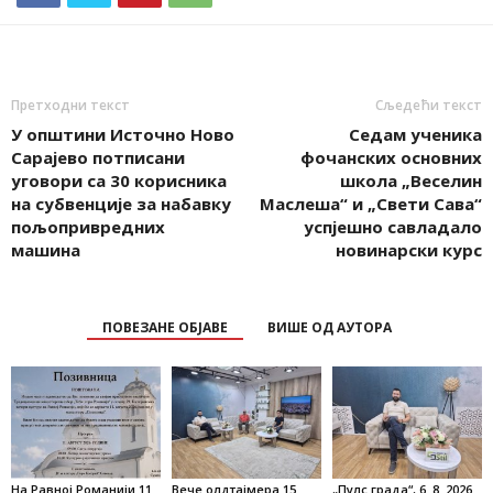
Претходни текст
Сљедећи текст
У општини Источно Ново
Седам ученика
Сарајево потписани
фочанских основних
уговори са 30 корисника
школа „Веселин
на субвенције за набавку
Маслеша“ и „Свети Сава“
пољопривредних
успјешно савладало
машина
новинарски курс
ПОВЕЗАНЕ ОБЈАВЕ
ВИШЕ ОД АУТОРА
На Равној Романији 11.
Вече олдтајмера 15.
„Пулс града“, 6. 8. 2026.