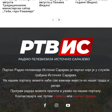
августа
августа у Палама
године (Видео)
Традиционални
(Видео)
манастирски сабор
„Теби, горо Романијо“
Портал Радио-телевизије Источно Сарајево је портал који је у служби
грађана Источног Сарајева.
На нашем порталу можете наћи све важније вијести из нашег града и
регије.
Програм радија можете пратити и уживо на нашем порталу.
Контактирајте нас путем
е-маила
или
контакт форме
.