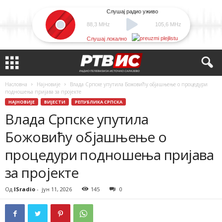
Слушај радио уживо
88,3 MHz
105,6 MHz
Слушај локално
Насловна
Најновије
Влада Српске упутила Божовићу објашњење о процедури
подношења пријава за пројекте
НАЈНОВИЈЕ
ВИЈЕСТИ
РЕПУБЛИКА СРПСКА
Влада Српске упутила
Божовићу објашњење о
процедури подношења пријава
за пројекте
Од
ISradio
-
јун 11, 2026
145
0