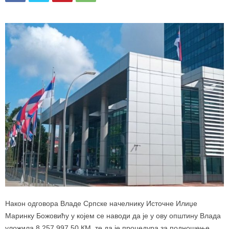
Након одговора Владе Српске начелнику Источне Илиџе
Маринку Божовићу у којем се наводи да је у ову општину Влада
уложила 8.257.997,50 КМ, те да је процедура за подношење