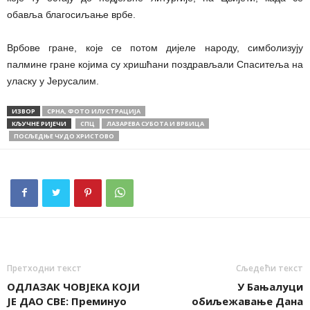
обавља благосиљање врбе.
Врбове гране, које се потом дијеле народу, симболизују
палмине гране којима су хришћани поздрављали Спаситеља на
уласку у Јерусалим.
ИЗВОР
СРНА, ФОТО ИЛУСТРАЦИЈА
КЉУЧНЕ РИЈЕЧИ
СПЦ
ЛАЗАРЕВА СУБОТА И ВРБИЦА
ПОСЉЕДЊЕ ЧУДО ХРИСТОВО
Претходни текст
Сљедећи текст
ОДЛАЗАК ЧОВЈЕКА КОЈИ
У Бањалуци
ЈЕ ДАО СВЕ: Преминуо
обиљежавање Дана