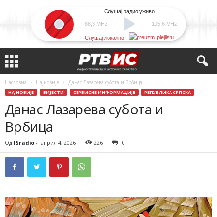
Слушај радио уживо
88,3 MHz
105,6 MHz
Слушај локално
Насловна
Најновије
Данас Лазарева субота и Врбица
НАЈНОВИЈЕ
ВИЈЕСТИ
СЕРВИСНЕ ИНФОРМАЦИЈЕ
РЕПУБЛИКА СРПСКА
Данас Лазарева субота и
Врбица
Од
ISradio
-
април 4, 2026
226
0