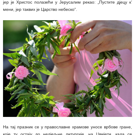
јер је Христос полазећи у Јерусалим рекао: „Пустите д‌јецу к’
мени, јер таквих је Царство небеско“.
На тај празник се у православне храмове уносе врбове гране,
које ту остају до нед‌јељне литургије, на Цвијети, када се