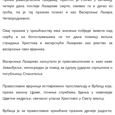
четири дана послије Лазареве смрти, оживио га и дигао из
гроба, па је тај празник познат и као Васкрсење Лазара
Четвородневног.
Овај празник у хришћанству има значење побједе живота над
смрћу и на богослужењима се тог дана помињу вољна
страдања Христова и васкрснуће Лазарево као јемство за
васкрсење свих вјерника.
Васкрсење Лазарево наљутило је првосвештенике и, како каже
Јеванђеље, непосредан је повод за одлуку јудејске скупштине о
погубљењу Спаситеља.
Православни вјерници истовремено прослављају и Врбицу која,
према канону Цркве, почиње службама бдења у навечерје
Цвјетне нед‌јеље, свечаног уласка Христовог у Свету земљу.
Врбица је за православне хришћане празник д‌јечије радости,