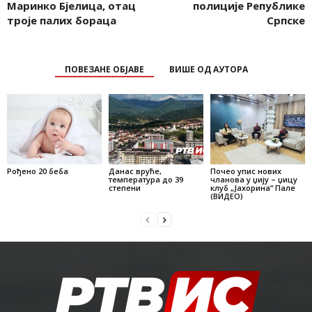
Маринко Бјелица, отац
полиције Републике
троје палих бораца
Српске
ПОВЕЗАНЕ ОБЈАВЕ
ВИШЕ ОД АУТОРА
Рођено 20 беба
Данас вруће,
Почео упис нових
температура до 39
чланова у џију – џицу
степени
клуб „Јахорина“ Пале
(ВИДЕО)