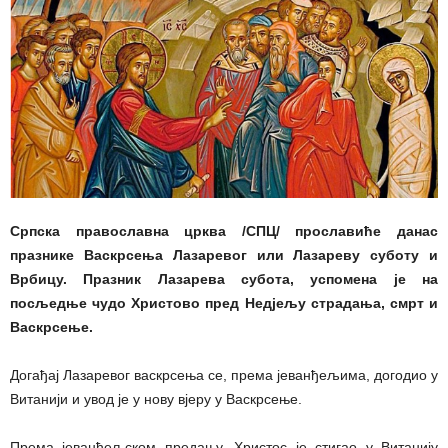
Српска православна црква /СПЦ/ прославиће данас
празнике Васкрсења Лазаревог или Лазареву суботу и
Врбицу.
Празник Лазарева субота, успомена је на
посљедње чудо Христово пред Нед‌јељу страдања, смрт и
Васкрсење.
Догађај Лазаревог васкрсења се, према јеванђељима, догодио у
Витанији и увод је у нову вјеру у Васкрсење.
Према јеванђељском предању, Христос је стигао у Витанију