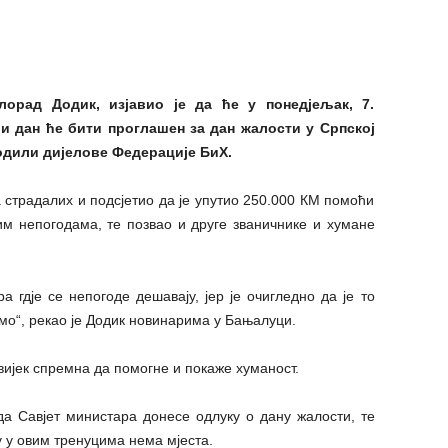
лорад Додик, изјавио је да ће у понедјељак, 7.
и дан ће бити проглашен за дан жалости у Српској
годили дијелове Федерације БиХ.
 страдалих и подсјетио да је упутио 250.000 КМ помоћи
м непогодама, те позвао и друге званичнике и хумане
а гдје се непогоде дешавају, јер је очигледно да је то
мо“, рекао је Додик новинарима у Бањалуци.
вијек спремна да помогне и покаже хуманост.
да Савјет министара донесе одлуку о дану жалости, те
ју у овим тренуцима нема мјеста.