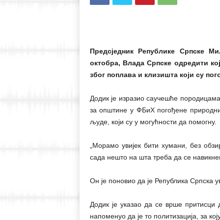
Предсједник Републике Српске Ми
октобра, Влада Српске одредити кој
због поплава и клизишта који су по
Додик је изразио саучешће породицама
за општине у ФБиХ погођене природни
људе, који су у могућности да помогну.
„Морамо увијек бити хумани, без обзир
сада нешто на шта треба да се навикне
Он је поновио да је Република Српска у
Додик је указао да се врше притисци 
напоменуо да је то политизација, за ко