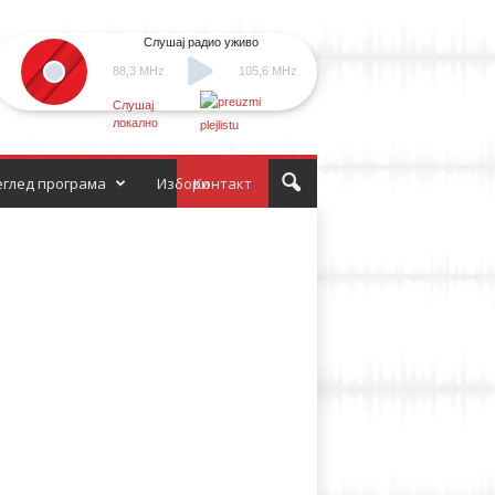
Слушај радио уживо
88,3 MHz
105,6 MHz
Слушај
локално
глед програма
Избори
Контакт