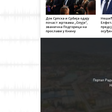
Док Српска и Србија одају
Нешић
почаст жртвама „Олује“,
Елфет
званична Подгорица на
предсј
прослави у Книну
осуђен
Портал Ради
Н