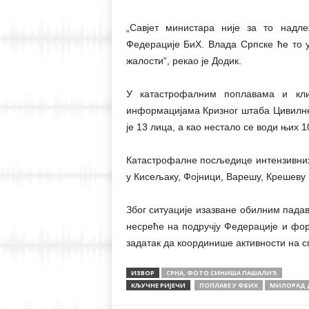
„Савјет министара није за то надл
Федерације БиХ. Влада Српске ће то у
жалости“, рекао је Додик.
У катастрофалним поплавама и кл
информацијама Кризног штаба Цивилне 
је 13 лица, а као нестало се води њих 1
Катастрофалне посљедице интензивних 
у Кисељаку, Фојници, Варешу, Крешеву 
Због ситуације изазване обилним пада
несреће на подручју Федерације и фор
задатак да координише активности на с
ИЗВОР
СРНА, ФОТО СИНИША ПАШАЛИЋ
КЉУЧНЕ РИЈЕЧИ
ПОПЛАВЕ У ФБИХ
МИЛОРАД 