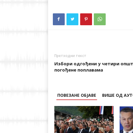
Претходни текст
Избори одгођени у четири опш
погођене поплавама
ПОВЕЗАНЕ ОБЈАВЕ
ВИШЕ ОД АУТ