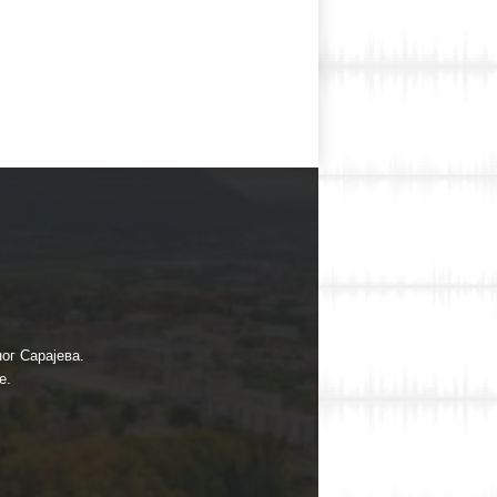
ог Сарајева.
е.