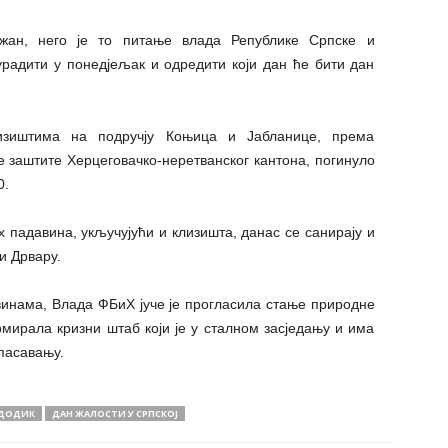
ежан, него је то питање влада Републике Српске и
радити у понедјељак и одредити који дан ће бити дан
изиштима на подручју Коњица и Јабланице, према
заштите Херцеговачко-неретванског кантона, погинуло
0.
падавина, укључујући и клизишта, данас се санирају и
и Дрвару.
винама, Влада ФБиХ јуче је прогласила стање природне
мирала кризни штаб који је у сталном засједању и има
пасавању.
ДОДИК
ДАН ЖАЛОСТИ У СРПСКОЈ