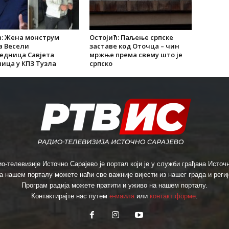
: Жена монструм
Остојић: Паљење српске
а Весели
заставе код Оточца – чин
едница Савјета
мржње према свему што је
ица у КПЗ Тузла
српско
о-телевизије Источно Сарајево је портал који је у служби грађана Источн
а нашем порталу можете наћи све важније вијести из нашег града и региј
Програм радија можете пратити и уживо на нашем порталу.
Контактирајте нас путем
е-маила
или
контакт форме
.