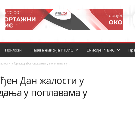
Прилози
Најаве емисија РТВИС
Емисије РТВИС
Пре
лости у Српској због страдања у поплавама у...
ђен Дан жалости у
адања у поплавама у