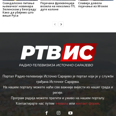
Скандалозно питање
Појачана фреквенција
Славија довела
њемачког новинара
возила на неколико ГП,
појачање из Игокее
Зеленском у Београду:
дуге колоне
Како да убијемо што
више Руса
Портал Радио-телевизије Источно Сарајево је портал који је у служби
грађана Источног Сарајева.
На нашем порталу можете наћи све важније вијести из нашег града и
регије.
Програм радија можете пратити и уживо на нашем порталу.
Контактирајте нас путем
е-маила
или
контакт форме
.