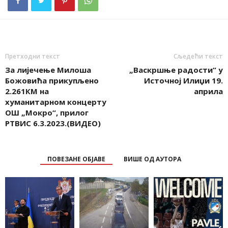
Претходни текст
Сљедећи текст
За лијечење Милоша
„Васкршње радости“ у
Божовића прикупљено
Источној Илиџи 19.
2.261КМ на
априла
хуманитарном концерту
ОШ „Мокро“, прилог
РТВИС 6.3.2023.(ВИДЕО)
ПОВЕЗАНЕ ОБЈАВЕ
ВИШЕ ОД АУТОРА