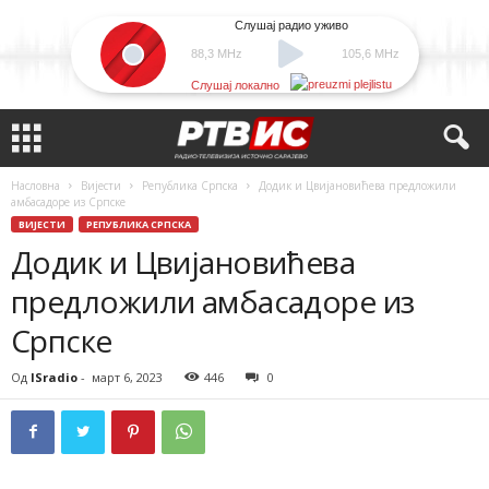
Слушај радио уживо
88,3 MHz
105,6 MHz
Слушај локално
Насловна
Вијести
Република Српска
Додик и Цвијановићева предложили
амбасадоре из Српске
ВИЈЕСТИ
РЕПУБЛИКА СРПСКА
Додик и Цвијановићева
предложили амбасадоре из
Српске
Од
ISradio
-
март 6, 2023
446
0