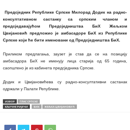
Предсједник Републике Српске Милорад Додик на радно-
консултативном састанку са српским чланом и
предсједавајућом Предсједништва БиХ Жељком
Цвијановић предложио је амбасадоре БиХ из Републике
Српске који ће бити именовани од Предсједништва БиХ.
Приликом предлагања, заузет је став да се на позицију
амбасадора БиХ не именују лица старија од 65 година,
саопштено је из кабинета предсједника Српске.
Додик и Цвијановићева су радно-консултативни састанак
одржали у Палати Републике.
ИЗВОР
ГЛАС СРПСКЕ
КЉУЧНЕ РИЈЕЧИ
БИХ
ЖЕЉКA ЦВИЈАНОВИЋ