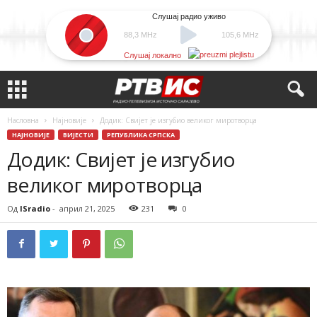
Слушај радио уживо
88,3 MHz
105,6 MHz
Слушај локално
Насловна
Најновије
Додик: Свијет је изгубио великог миротворца
НАЈНОВИЈЕ
ВИЈЕСТИ
РЕПУБЛИКА СРПСКА
Додик: Свијет је изгубио
великог миротворца
Од
ISradio
-
април 21, 2025
231
0