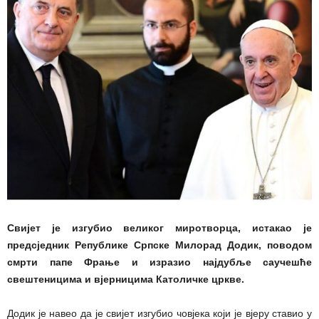
Свијет је изгубио великог миротворца, истакао је
предсједник Републике Српске Милорад Додик, поводом
смрти папе Фрање и изразио најдубље саучешће
свештеницима и вјерницима Католичке цркве.
Додик је навео да је свијет изгубио човјека који је вјеру ставио у