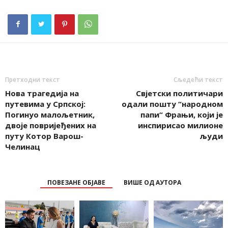
Претходни текст
Сљедећи текст
Нова трагедија на
Свjетски политичари
путевима у Српској:
одали пошту “народном
Погинуо малољетник,
папи“ Фрањи, који је
двоје повријеђених на
инспирисао милионе
путу Котор Варош-
људи
Челинац
ПОВЕЗАНЕ ОБЈАВЕ
ВИШЕ ОД АУТОРА