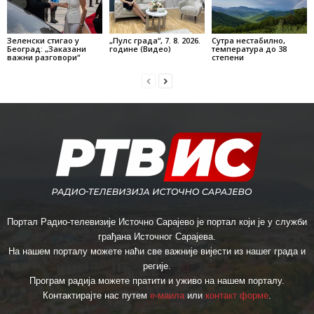
Зеленски стигао у
„Пулс града“, 7. 8. 2026.
Сутра нестабилно,
Београд: „Заказани
године (Видео)
температура до 38
важни разговори“
степени
Портал Радио-телевизије Источно Сарајево је портал који је у служби
грађана Источног Сарајева.
На нашем порталу можете наћи све важније вијести из нашег града и
регије.
Програм радија можете пратити и уживо на нашем порталу.
Контактирајте нас путем
е-маила
или
контакт форме
.