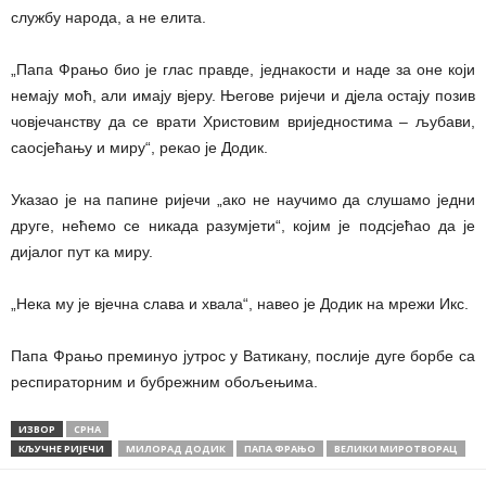
службу народа, а не елита.
„Папа Фрањо био је глас правде, једнакости и наде за оне који
немају моћ, али имају вјеру. Његове ријечи и дјела остају позив
човјечанству да се врати Христовим вриједностима – љубави,
саосјећању и миру“, рекао је Додик.
Указао је на папине ријечи „ако не научимо да слушамо једни
друге, нећемо се никада разумјети“, којим је подсјећао да је
дијалог пут ка миру.
„Нека му је вјечна слава и хвала“, навео је Додик на мрежи Икс.
Папа Фрањо преминуо јутрос у Ватикану, послије дуге борбе са
респираторним и бубрежним обољењима.
ИЗВОР
СРНА
КЉУЧНЕ РИЈЕЧИ
МИЛОРАД ДОДИК
ПАПА ФРАЊО
ВЕЛИКИ МИРОТВОРАЦ