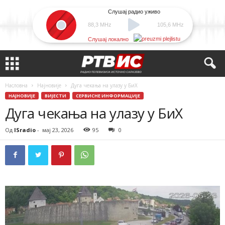
Слушај радио уживо
88,3 MHz
105,6 MHz
Слушај локално
Насловна
Најновије
Дуга чекања на улазу у БиХ
НАЈНОВИЈЕ
ВИЈЕСТИ
СЕРВИСНЕ ИНФОРМАЦИЈЕ
Дуга чекања на улазу у БиХ
Од
ISradio
-
мај 23, 2026
95
0