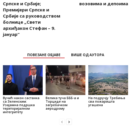
Српске и Србије;
возовима и депоима
Премијери Српске и
Србије са руководством
болнице „Свети
архиђакон Стефан – 9.
јануар“
ПОВЕЗАНЕ ОБЈАВЕ
ВИШЕ ОД АУТОРА
Вучић након састанка
Велика туча БББ-а и
На подручју Требиња
са Зеленским:
Торциде на
сва пожаришта
Узајамна подршка
загребачком
угашена
територијалном
аеродрому
интегритету