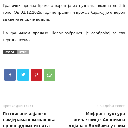
Гранични прелаз Брчко отворен је за путничка возила до 3,5
тоне. Од 02.12.2025. године гранични прелаз Каракај је отворен
за све категорије возила.
На граничном прелазу Шепак забрањен је саобраћај за сва
теретна возила.
ИЗВОР
РТРС
Претходни текст
Сљедећи текст
Потписане изјаве о
Инфраструктура
намјерама признавања
жељезнице: Анонимна
правосудних испита
дојава о бомбама у свим