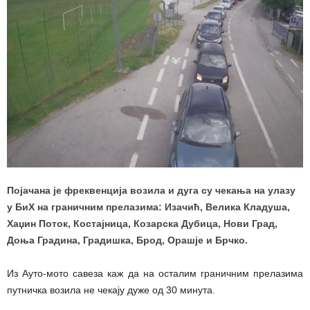
Појачана је фреквенција возила и дуга су чекања на улазу
у БиХ на граничним прелазима: Изачић, Велика Кладуша,
Хаџин Поток, Костајница, Козарска Дубица, Нови Град,
Доња Градина, Градишка, Брод, Орашје и Брчко.
Из Ауто-мото савеза каж да на осталим граничним прелазима
путничка возила не чекају дуже од 30 минута.