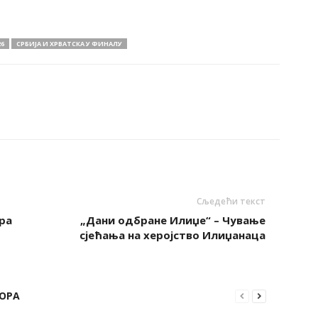
6
СРБИЈА И ХРВАТСКА У ФИНАЛУ
Сљедећи текст
ра
„Дани одбране Илиџе“ – Чување
сјећања на херојство Илиџанаца
ОРА