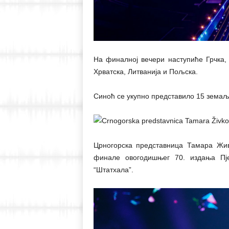
На финалној вечери наступиће Грчка, 
Хрватска, Литванија и Пољска.
Синоћ се укупно представило 15 земаљ
Црногорска представница Тамара Жив
финале овогодишњег 70. издања Пје
“Штатхала”.