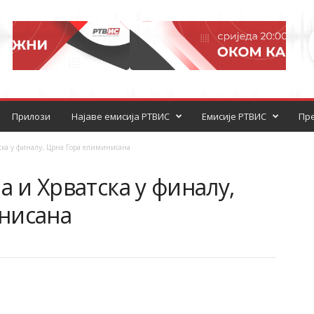
Прилози
Најаве емисија РТВИС
Емисије РТВИС
Пре
тска у финалу, Црна Гора елиминисана
а и Хрватска у финалу,
нисана