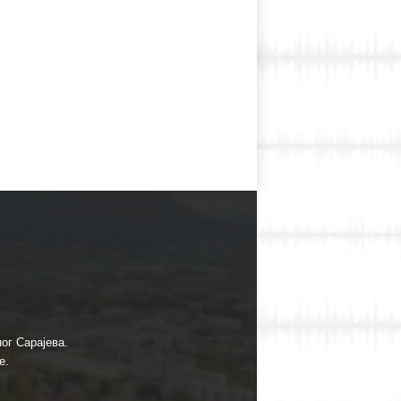
ог Сарајева.
е.