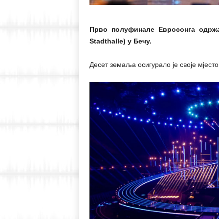
Прво полуфинале Евросонга одржа
Stadthalle) у Бечу.
Десет земаља осигурало је своје мјесто 