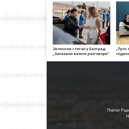
Зеленски стигао у Београд:
„Пулс г
„Заказани важни разговори“
године
Портал Ради
Н