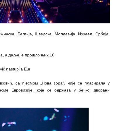
Финска, Белгија, Шведска, Молдавија, Израел, Србија,
а, а даље је прошло њих 10.
ковић, са пјесмом „Нова зора“, није се пласирала у
сме Евровизије, које се одржава у бечкој дворани