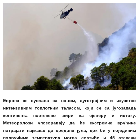
Европа се суочава са новим, дуготрајним и изузетно
интензивним топлотним таласом, који се са југозапада
континента постепено шири ка сјеверу и истоку.
Метеоролози упозоравају да ће екстремне врућине
потрајати најмање до средине јула, док би у појединим
подручјима температура могла достићи и 45 степени