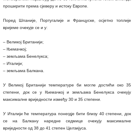
проширити према сјеверу и истоку Европе.
Поред Шпаније, Португалије и Француске, осјетно топлије
вријеме очекује се и у:
– Великој Британији;
– Њемачкој;
– земљама Бенелукса;
– Италији;
– земљама Балкана.
У Великој Британији температуре би могле достићи око 35
степени, док се у Њемачкој и земљама Бенелукса очекују
максималне вриједности између 30 и 35 степени.
У Италији ће температура понегдје бити близу 40 степени, док
се на Балкану наредне седмице очекују максималне
вриједности од 38 до 41 степен Целзијуса.