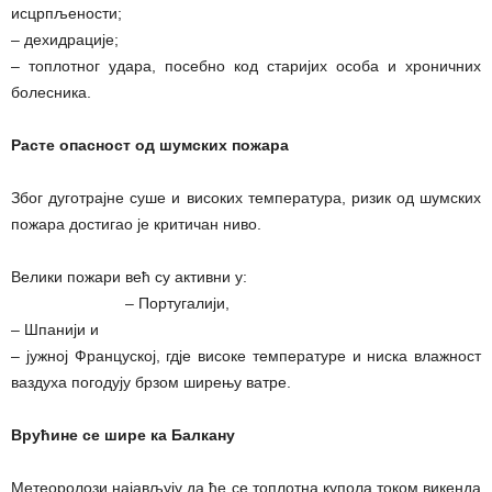
исцрпљености;
– дехидрације;
– топлотног удара, посебно код старијих особа и хроничних
болесника.
Расте опасност од шумских пожара
Због дуготрајне суше и високих температура, ризик од шумских
пожара достигао је критичан ниво.
Велики пожари већ су активни у:
– Португалији,
– Шпанији и
– јужној Француској, гдје високе температуре и ниска влажност
ваздуха погодују брзом ширењу ватре.
Врућине се шире ка Балкану
Метеоролози најављују да ће се топлотна купола током викенда