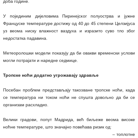
доба године.
У појединим дијеловима Пиринејског полуострва и јужне
Француске температуре достижу од 40 до 45 степени Целзијуса
уз веома ниску влажност ваздуха и изразито суво тло због
недостатка падавина.
Метеоролошки модели показују да би овакви временски услови
могли потрајати и наредне седмице.
Тропске ноћи додатно угрожавају здравље
Посебан проблем представљају такозване тропске ноћи, када
се температура ни током ноћи не спушта довољно да би се
организам расхладио.
Велики градови, попут Мадрида, већ биљеже веома високе
ноћне температуре, што значајно повећава ризик од:
– топлотне