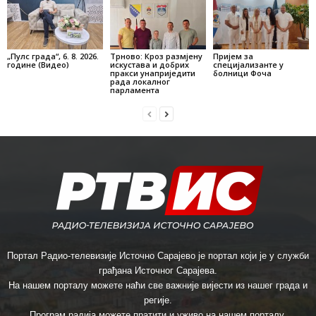
„Пулс града“, 6. 8. 2026.
Трново: Кроз размјену
Пријем за
године (Видео)
искустава и добрих
специјализанте у
пракси унаприједити
болници Фоча
рада локалног
парламента
Портал Радио-телевизије Источно Сарајево је портал који је у служби
грађана Источног Сарајева.
На нашем порталу можете наћи све важније вијести из нашег града и
регије.
Програм радија можете пратити и уживо на нашем порталу.