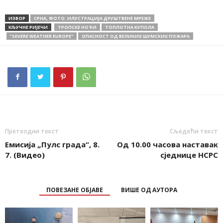
ИЗВОР
СРНА, ФОТО: ИЛУСТРАЦИЈА ДРУШТВЕНЕ МРЕЖЕ
КЉУЧНЕ РИЈЕЧИ
ТРОПСКЕ НОЋИ
ТОПЛОТНА КУПОЛА
"SEVERE WEATHER EUROPE"
ОПАСНОСТ ОД ВЕЛИКИХ ШУМСКИХ ПОЖАРА
Претходни текст
Сљедећи текст
Емисија „Пулс града“, 8.
Од 10.00 часова наставак
7. (Видео)
сједнице НСРС
ПОВЕЗАНЕ ОБЈАВЕ
ВИШЕ ОД АУТОРА