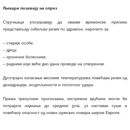
Љекари позивају на опрез
Стручњаци упозоравају да овакве временске прилике
представљају озбиљан ризик по здравље, нарочито за:
– старије особе;
– дјецу;
– хроничне болеснике;
– раднике који већи дио дана проводе на отвореном.
Дуготрајно излагање високим температурама повећава ризик од
дехидрације, исцрпљености и топлотног удара.
Према тренутним прогнозама, екстремне врућине могле би
потрајати најмање до средине јула, уз наставак суше и
повећану опасност од нових шумских пожара широм Европе.