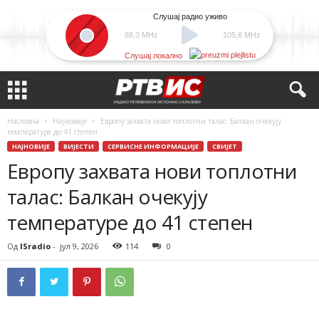
Слушај радио уживо
88,3 MHz
105,6 MHz
Слушај локално
Насловна
Најновије
Европу захвата нови топлотни талас: Балкан очекују
температуре до 41 степен
НАЈНОВИЈЕ
ВИЈЕСТИ
СЕРВИСНЕ ИНФОРМАЦИЈЕ
СВИЈЕТ
Европу захвата нови топлотни
талас: Балкан очекују
температуре до 41 степен
Од
ISradio
-
јул 9, 2026
114
0