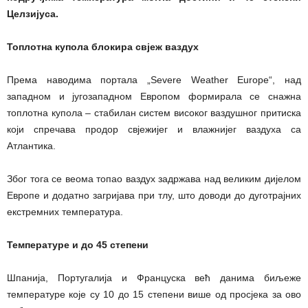
Целзијуса.
Топлотна купола блокира свјеж ваздух
Према наводима портала „Severe Weather Europe“, над
западном и југозападном Европом формирала се снажна
топлотна купола – стабилан систем високог ваздушног притиска
који спречава продор свјежијег и влажнијег ваздуха са
Атлантика.
Због тога се веома топао ваздух задржава над великим дијелом
Европе и додатно загријава при тлу, што доводи до дуготрајних
екстремних температура.
Температуре и до 45 степени
Шпанија, Португалија и Француска већ данима биљеже
температуре које су 10 до 15 степени више од просјека за ово