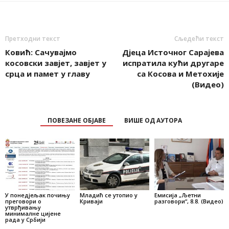
Претходни текст
Сљедећи текст
Ковић: Сачувајмо
Д‌јеца Источног Сарајева
косовски завјет, завјет у
испратила кући другаре
срца и памет у главу
са Косова и Метохије
(Видео)
ПОВЕЗАНЕ ОБЈАВЕ
ВИШЕ ОД АУТОРА
У понедјељак почињу
Младић се утопио у
Емисија „Љетни
преговори о
Криваји
разговори“, 8.8. (Видео)
утврђивању
минималне цијене
рада у Србији