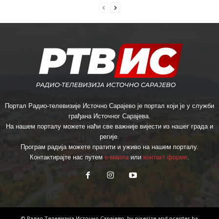
Портал Радио-телевизије Источно Сарајево је портал који је у служби
грађана Источног Сарајева.
На нашем порталу можете наћи све важније вијести из нашег града и
регије.
Програм радија можете пратити и уживо на нашем порталу.
Контактирајте нас путем
е-маила
или
контакт форме
.
© Радио Телевизија Источно Сарајево, by
pixerize
and
pcenter.ba