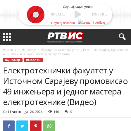
Слушај радио уживо
88,3 MHz
105,6 MHz
Слушај локално
Насловна
Најновије
Електротехнички факултет у Источном Сарајеву промовисао
49 инжењера и једног мастера електротехнике...
НАЈНОВИЈЕ
ПРИЛОЗИ
Електротехнички факултет у
Источном Сарајеву промовисао
49 инжењера и једног мастера
електротехнике (Видео)
Од
ISradio
-
јун 26, 2026
146
0