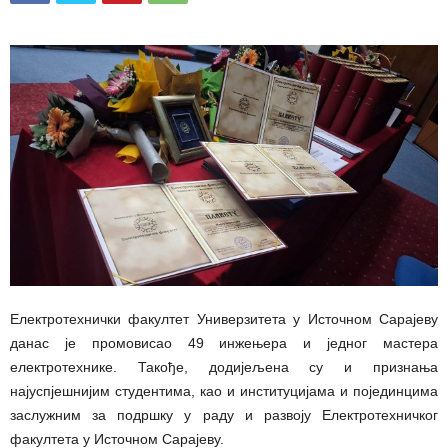
Електротехнички факултет Универзитета у Источном Сарајеву
данас је промовисао 49 инжењера и једног мастера
електротехнике. Такође, додијељена су и признања
најуспјешнијим студентима, као и институцијама и појединцима
заслужним за подршку у раду и развоју Електротехничког
факултета у Источном Сарајеву.