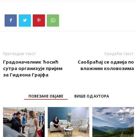
Претходни текст
Сљедећи текст
Градоначелник Ћосић
Саобраћај се одвија по
сутра организује пријем
влажним коловозима
за Гидеона Грајфа
ПОВЕЗАНЕ ОБЈАВЕ
ВИШЕ ОД АУТОРА