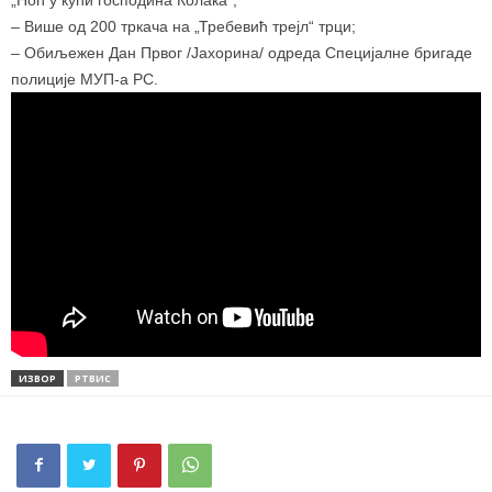
– Више од 200 тркача на „Требевић трејл“ трци;
– Обиљежен Дан Првог /Јахорина/ одреда Специјалне бригаде
полиције МУП-а РС.
ИЗВОР
РТВИС