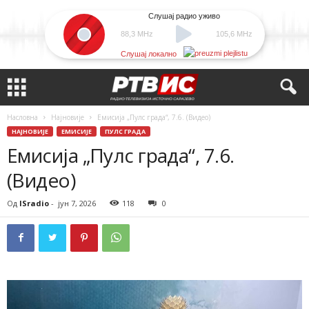
Слушај радио уживо
88,3 MHz
105,6 MHz
Слушај локално
Насловна
Најновије
Емисија „Пулс града“, 7.6. (Видео)
НАЈНОВИЈЕ
ЕМИСИЈЕ
ПУЛС ГРАДА
Емисија „Пулс града“, 7.6.
(Видео)
Од
ISradio
-
јун 7, 2026
118
0