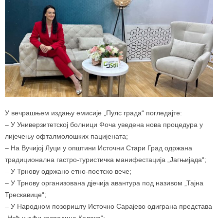
У вечрашњем издању емисије „Пулс града“ погледајте:
– У Универзитетској болници Фоча уведена нова процедура у
лијечењу офталмолошких пацијената;
– На Вучијој Луци у општини Источни Стари Град одржана
традиционална гастро-туристичка манифестација „Јагњијада“;
– У Трнову одржано етно-поетско вече;
– У Трнову организована д‌јечија авантура под називом „Тајна
Трескавице“;
– У Народном позоришту Источно Сарајево одиграна представа
„Ноћ у кући господина Колака“;