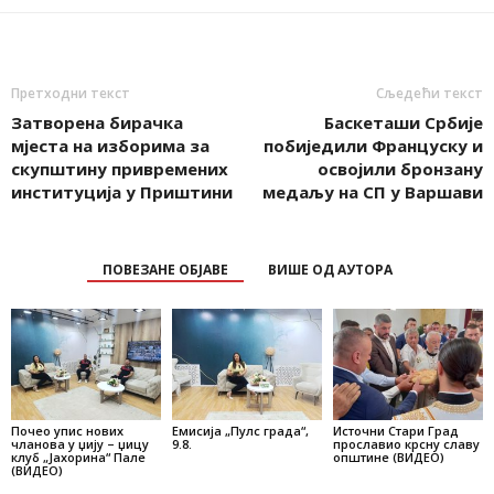
Претходни текст
Сљедећи текст
Затворена бирачка
Баскеташи Србије
мјеста на изборима за
побиједили Француску и
скупштину привремених
освојили бронзану
институција у Приштини
медаљу на СП у Варшави
ПОВЕЗАНЕ ОБЈАВЕ
ВИШЕ ОД АУТОРА
Почео упис нових
Емисија „Пулс града“,
Источни Стари Град
чланова у џију – џицу
9.8.
прославио крсну славу
клуб „Јахорина“ Пале
општине (ВИДЕО)
(ВИДЕО)