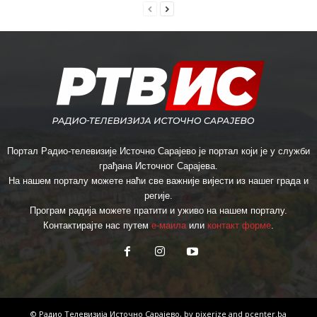
Портал Радио-телевизије Источно Сарајево је портал који је у служби
грађана Источног Сарајева.
На нашем порталу можете наћи све важније вијести из нашег града и
регије.
Програм радија можете пратити и уживо на нашем порталу.
Контактирајте нас путем
е-маила
или
контакт форме
.
© Радио Телевизија Источно Сарајево, by
pixerize
and
pcenter.ba