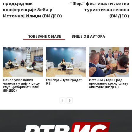
предсједник
“Фејс“ фестивал и љетна
конференције беба у
туристичка сезона
Источној Илиџи (ВИДЕО)
(ВИДЕО)
ПОВЕЗАНЕ ОБЈАВЕ
ВИШЕ ОД АУТОРА
Почео упис нових
Емисија „Пулс града“,
Источни Стари Град
чланова у џију – џицу
9.8.
прославио крсну славу
клуб „Јахорина“ Пале
општине (ВИДЕО)
(ВИДЕО)