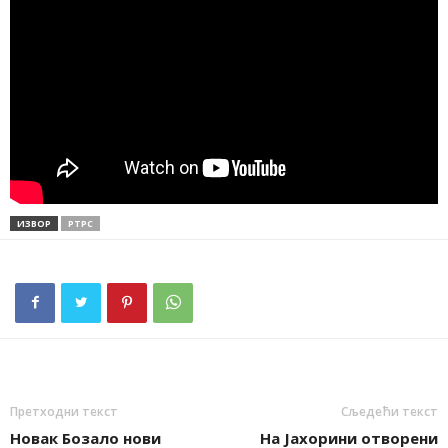
ИЗВОР
РТРС
Претходни текст
Сљедећи текст
Новак Бозало нови
На Јахорини отворени