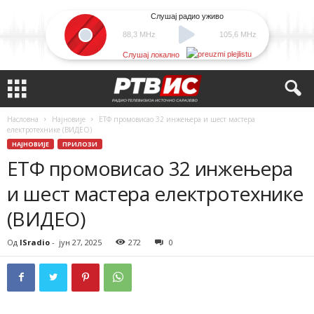
Слушај радио уживо
88,3 MHz
105,6 MHz
Слушај локално
Насловна
Најновије
ЕТФ промовисао 32 инжењера и шест мастера
електротехнике (ВИДЕО)
НАЈНОВИЈЕ
ПРИЛОЗИ
ЕТФ промовисао 32 инжењера
и шест мастера електротехнике
(ВИДЕО)
Од
ISradio
-
јун 27, 2025
272
0