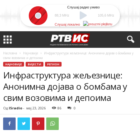
Слушај радио уживо
88,3 MHz
105,6 MHz
Слушај локално
Насловна
Најновије
Инфраструктура жељезнице: Анонимна дојава о бомбама у
свим возовима и депоима
НАЈНОВИЈЕ
ВИЈЕСТИ
РЕГИОН
Инфраструктура жељезнице:
Анонимна дојава о бомбама у
свим возовима и депоима
Од
ISradio
-
мај 23, 2026
86
0