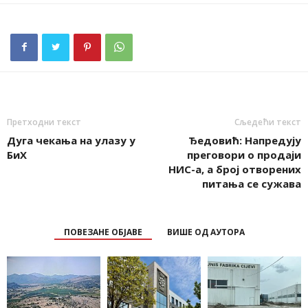
Претходни текст
Сљедећи текст
Дуга чекања на улазу у
Ђедовић: Напредују
БиХ
преговори о продаји
НИС-а, а број отворених
питања се сужава
ПОВЕЗАНЕ ОБЈАВЕ
ВИШЕ ОД АУТОРА