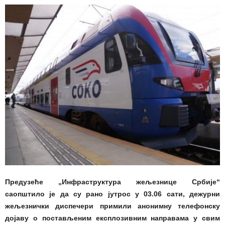
Предузеће „Инфраструктура жељезнице Србије“
саопштило је да су рано јутрос у 03.06 сати, дежурни
жељезнички диспечери примили анонимну телефонску
дојаву о постављеним експлозивним направама у свим