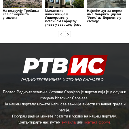
На подручју Требиња
Милионске
Највећи дуг за порез
сва пожаришта
инвестиције у
има Фабрика цијеви
угашена
Универзитет у
“Унис“ из Дервенте у
Источном Сарајеву
стечају
улазе у завршну фазу
Портал Радио-телевизије Источно Сарајево је портал који је у служби
грађана Источног Сарајева.
На нашем порталу можете наћи све важније вијести из нашег града и
регије.
Програм радија можете пратити и уживо на нашем порталу.
Контактирајте нас путем
е-маила
или
контакт форме
.