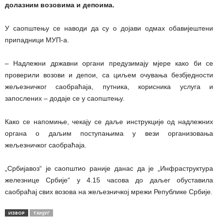
долазним возовима и депоима.
У саопштењу се наводи да су о дојави одмах обавијештени
припадници МУП-а.
– Надлежни државни органи предузимају мјере како би се
проверили возови и депои, са циљем очувања безбједности
жељезничког саобраћаја, путника, корисника услуга и
запослених – додаје се у саопштењу.
Како се напомиње, чекају се даље инструкције од надлежних
органа о даљим поступањима у вези организовања
жељезничког саобраћаја.
„Србијавоз“ је саопштио раније данас да је „Инфраструктура
железнице Србије“ у 4.15 часова до даљег обуставила
саобраћај свих возова на жељезничкој мрежи Републике Србије.
ИЗВОР
ТАНЈУГ