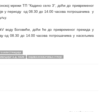
понској мрежи ТП “Кадино село 3“, доћи до привременог
је у периоду од 08.30 до 14.00 часова потрошачима у
уљу.
 kV воду Боговићи, доћи ће до привременог прекида у
оду од 08.30 до 14.00 часова потрошачима у насељима
ОТО ИЛУСТРАЦИЈА
БУЦИЈА'' А.Д. ПАЛЕ
НАЈАВА ИСКЉУЧЕЊА СТРУЈЕ