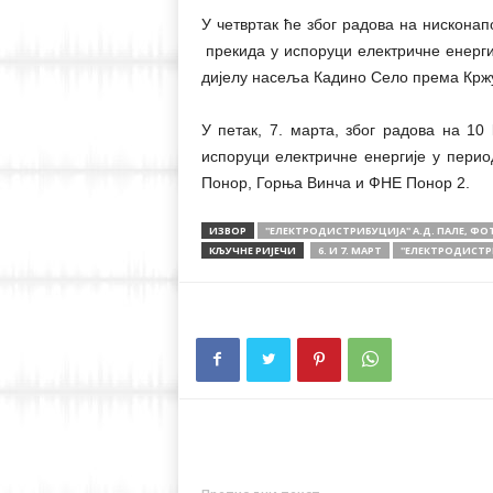
У четвртак ће због радова на нискона
прекида у испоруци електричне енерги
дијелу насеља Кадино Село према Крж
У петак, 7. марта, због радова на 10
испоруци електричне енергије у пери
Понор, Горња Винча и ФНЕ Понор 2.
ИЗВОР
''ЕЛЕКТРОДИСТРИБУЦИЈА'' А.Д. ПАЛЕ, Ф
КЉУЧНЕ РИЈЕЧИ
6. И 7. МАРТ
''ЕЛЕКТРОДИСТРИ