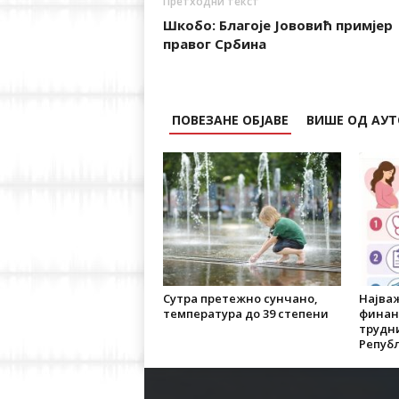
Претходни текст
Шкобо: Благоје Јововић примјер
правог Србина
ПОВЕЗАНЕ ОБЈАВЕ
ВИШЕ ОД АУТ
Сутра претежно сунчано,
Најваж
температура до 39 степени
финан
трудн
Републ