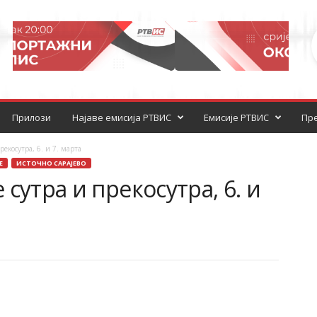
Прилози
Најаве емисија РТВИС
Емисије РТВИС
Пре
екосутра, 6. и 7. марта
Е
ИСТОЧНО САРАЈЕВО
сутра и прекосутра, 6. и