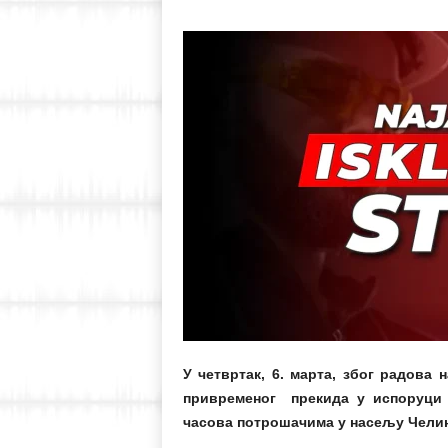
У четвртак, 6. марта, због радова
привременог прекида у испоруци е
часова потрошачима у насељу Челин