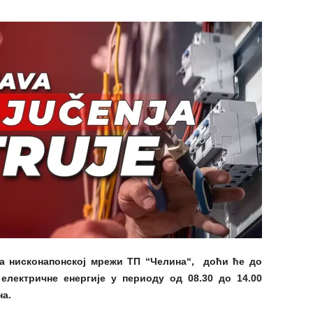
 на нисконапонској мрежи ТП “Челина“, доћи ће до
лектричне енергије у периоду од 08.30 до 14.00
а.