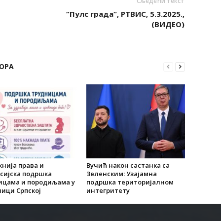
Сљедећи текст
“Пулс града“, РТВИС, 5.3.2025.,
(ВИДЕО)
ОРА
нија права и
Вучић након састанка са
сијска подршка
Зеленским: Узајамна
ицама и породиљама у
подршка територијалном
ици Српској
интегритету