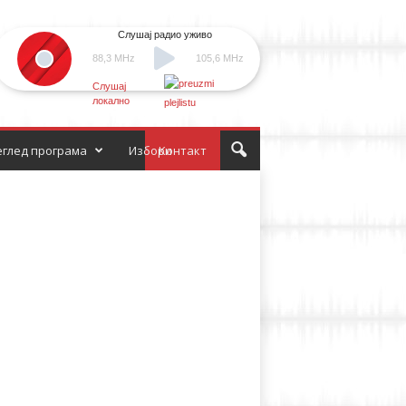
Слушај радио уживо
88,3 MHz
105,6 MHz
Слушај
локално
глед програма
Избори
Контакт