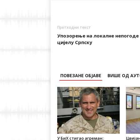
Претходни текст
Упозорење на локалне непогоде 
цијелу Српску
ПОВЕЗАНЕ ОБЈАВЕ
ВИШЕ ОД АУТ
У БиХ стигао агреман:
Цвија