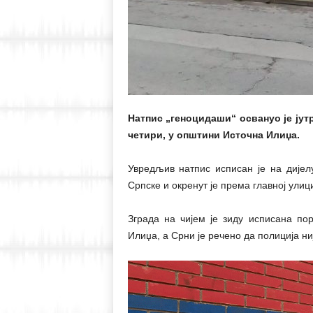
Натпис „геноцидаши“ освануо је јут
четири, у општини Источна Илиџа.
Увредљив натпис исписан је на дијелу
Српске и окренут је према главној улиц
Зграда на чијем је зиду исписана по
Илиџа, а Срни је речено да полиција ни