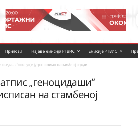
Прилози
Најаве емисија РТВИС
Емисије РТВИС
Пре
ноцидаши“ освануо је јутрос исписан на стамбеној згради
Натпис „геноцидаши“
 исписан на стамбеној