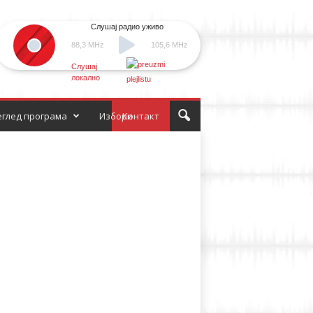
Слушај радио уживо
88,3 MHz
105,6 MHz
Слушај
локално
глед програма
Избори
Контакт