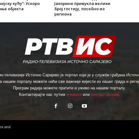
ијску кућу“: Ускоро
Јахорине привукла велики
ње објекта
број гостију, посебно из
региона
о-телевизије Источно Сарајево је портал који је у служби грађана Источн
а нашем порталу можете наћи све важније вијести из нашег града и региј
Програм радија можете пратити и уживо на нашем порталу.
Контактирајте нас путем
е-маила
или
контакт форме
.
ize
and