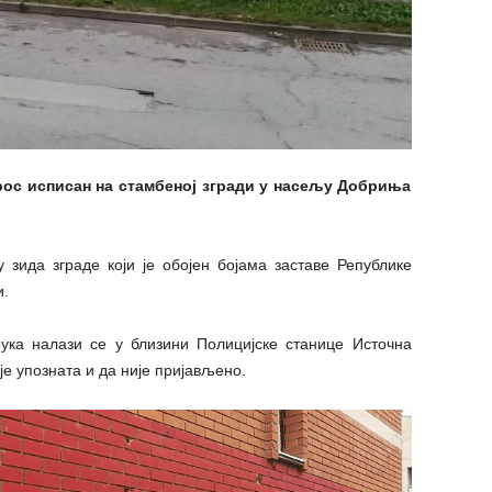
рос исписан на стамбеној згради у насељу Добриња
 зида зграде који је обојен бојама заставе Републике
и.
рука налази се у близини Полицијске станице Источна
је упозната и да није пријављено.