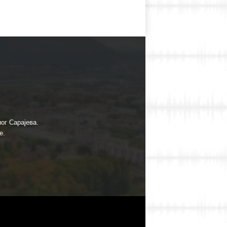
ог Сарајева.
е.