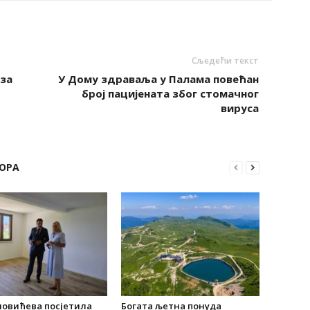
Сљедећи текст
за
У Дому здраваља у Палама повећан
број пацијената због стомачног
вируса
ОРА
новићева посјетила
Богата љетна понуда