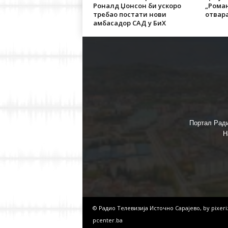
Роналд Џонсон би ускоро
„Роман
требао постати нови
отвара
амбасадор САД у БиХ
Портал Ради
Н
© Радио Телевизија Источно Сарајево, by
pixer
pcenter.ba