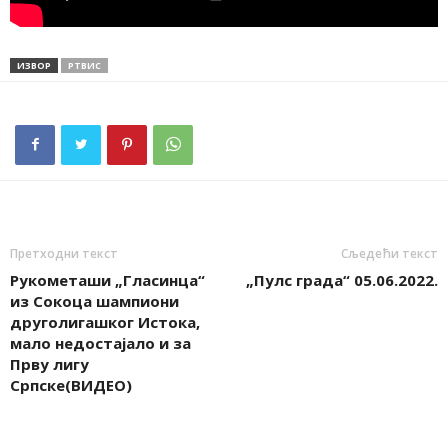
ИЗВОР
РТВИС
Претходни текст
Сљедећи текст
Рукометаши „Гласинца“
„Пулс града“ 05.06.2022.
из Сокоца шампиони
друголигашког Истока,
мало недостајало и за
Прву лигу
Српске(ВИДЕО)