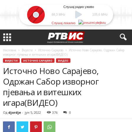
Слушај радио уживо
88,3 MHz
105,6 MHz
Слушај локално
Насловна
Вијести
Источно Сарајево
Источно Ново Сарајево, Одржан Сабор
изворног пјевања и витешких игара(ВИДЕО)
ВИЈЕСТИ
ИСТОЧНО САРАЈЕВО
ВИДЕО
Источно Ново Сарајево,
Одржан Сабор изворног
пјевања и витешких
игара(ВИДЕО)
Од
djordje
-
јун 5, 2022
376
0