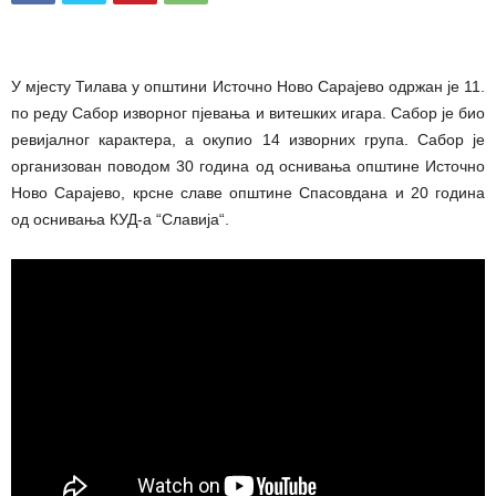
У мјесту Тилава у општини Источно Ново Сарајево одржан је 11.
по реду Сабор изворног пјевања и витешких игара. Сабор је био
ревијалног карактера, а окупио 14 изворних група. Сабор је
организован поводом 30 година од оснивања општине Источно
Ново Сараjево, крсне славе општине Спасовдана и 20 година
од оснивања КУД-а “Славија“.