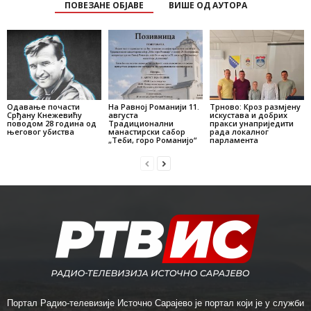
ПОВЕЗАНЕ ОБЈАВЕ
ВИШЕ ОД АУТОРА
Одавање почасти
На Равној Романији 11.
Трново: Кроз размјену
Срђану Кнежевићу
августа
искустава и добрих
поводом 28 година од
Традиционални
пракси унаприједити
његовог убиства
манастирски сабор
рада локалног
„Теби, горо Романијо“
парламента
Портал Радио-телевизије Источно Сарајево је портал који је у служби