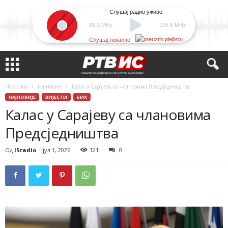
Слушај радио уживо
88,3 MHz
105,6 MHz
Слушај локално
Насловна
Најновије
Калас у Сарајеву са члановима Предсједништва
НАЈНОВИЈЕ
ВИЈЕСТИ
БИХ
Калас у Сарајеву са члановима
Предсједништва
Од
ISradio
-
јул 1, 2026
121
0