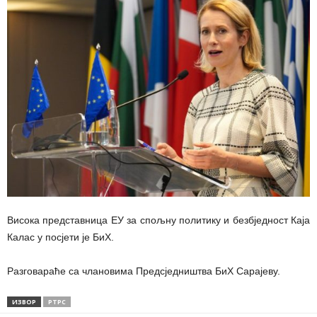
Висока представница ЕУ за спољну политику и безбједност Каја
Калас у посјети је БиХ.
Разговараће са члановима Предсједништва БиХ Сарајеву.
ИЗВОР
РТРС