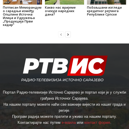
Потписан Меморандум
Какво нас вријеме
Побољшани изгледи
о сарадњи између
очекује наредних
кредитног рејтинга
Општине Источна
дана?
Републике Српске
Илиџа и Удружења
„Продукција Први
кадар“
Портал Радио-телевизије Источно Сарајево је портал који је у служби
грађана Источног Сарајева.
На нашем порталу можете наћи све важније вијести из нашег града и
регије.
Програм радија можете пратити и уживо на нашем порталу.
Контактирајте нас путем
е-маила
или
контакт форме
.