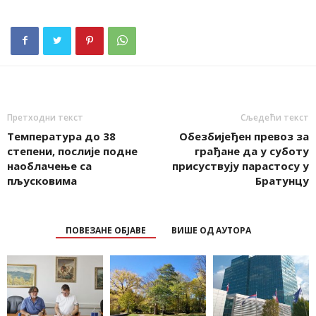
Претходни текст
Сљедећи текст
Температура до 38
Обезбијеђен превоз за
степени, послије подне
грађане да у суботу
наоблачење са
присуствују парастосу у
пљусковима
Братунцу
ПОВЕЗАНЕ ОБЈАВЕ
ВИШЕ ОД АУТОРА