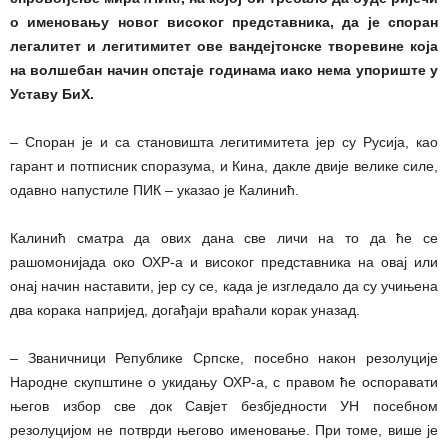
о именовању новог високог представника, да је споран
легалитет и легитимитет ове вандејтонске творевине која
на волшебан начин опстаје годинама иако нема упориште у
Уставу БиХ.
– Споран је и са становишта легитимитета јер су Русија, као
гарант и потписник споразума, и Кина, дакле двије велике силе,
одавно напустиле ПИК – указао је Калинић.
Калинић сматра да ових дана све личи на то да ће се
рашомонијада око ОХР-а и високог представника на овај или
онај начин наставити, јер су се, када је изгледало да су учињена
два корака напријед, догађаји враћали корак уназад.
– Званичници Републике Српске, посебно након резолуције
Народне скупштине о укидању ОХР-а, с правом ће оспоравати
његов избор све док Савјет безбједности УН посебном
резолуцијом не потврди његово именовање. При томе, више је