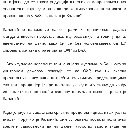
него јасно да се тражи редукција његових самопрокламованих
овлаштења која су и довела до континуираног политичког и
правног хаоса у БиХ – истакао је Калинић.
Калинић је напоменуо да се тражи и ограничење трајања
мандата високог представника, најпожељније на годину дана,
евентуално на двије, како би се без условљавања од ЕУ
спровела излазна стратегија за ОХР из БиХ.
– Ако изузмемо нереалне тежње дијела муслимана-Бошњака за
унитраном државом показује се да ОХР, као ни високи
представник, нису више потребни политичким представницима
сва три народа, јер је претпоставка да су они у стању да изађу
из `политичких пелена` и започну нормалан живот – рекао је
Калинић.
Када је ријеч о садашњим српским представницима из актуелне
власти, поручио је Калинић, они су одавно постали политички
зрели и самосвјесни да им даље туторство заиста више не