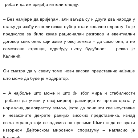
треба и да им вријеђа интелигенцију.
– Без намјере да вријеђам, али ваљда су и друга два народа у
стању да изађу из политичког пубертета и коначно одрасту. То је
предуслов за било какав рационалан разговор и евентуални
договор свих оних који живе у овој земљи – да само они, а не
самозвани странци, одређују њену будућност – рекао је
Калинић.
Он сматра да у свему томе нови високи представник највише
што може да буде је модератор.
– А најбоље што може и што би због мира и стабилности
требало да учини у овој мирној транзицији из протектората у
нормалну, демократску земљу, јесте да поништи све неуставне
и незаконите декрете ранијих високих представника, изнад
свега странца који се одазива на презиме Шмит и да се врати
изворном Дејтонском мировном споразуму – нагласио је
Калинић.