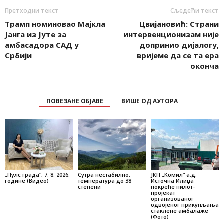
Претходни текст
Сљедећи текст
Трамп номиновао Мајкла
Цвијановић: Страни
Јанга из Јуте за
интервенционизам није
амбасадора САД у
допринио дијалогу,
Србији
вријеме да се та ера
оконча
ПОВЕЗАНЕ ОБЈАВЕ
ВИШЕ ОД АУТОРА
„Пулс града“, 7. 8. 2026.
Сутра нестабилно,
ЈКП „Комил“ а.д.
године (Видео)
температура до 38
Источна Илиџа
степени
покреће пилот-
пројекат
организованог
одвојеног прикупљања
стаклене амбалаже
(Фото)