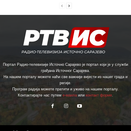
Портал Радио-телевизије Источно Сарајево је портал који је у служби
грађана Источног Сарајева.
На нашем порталу можете наћи све важније вијести из нашег града и
регије.
Програм радија можете пратити и уживо на нашем порталу.
Контактирајте нас путем
е-маила
или
контакт форме
.