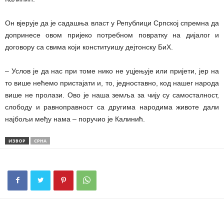
Он вјерује да је садашња власт у Републици Српској спремна да
допринесе овом пријеко потребном повратку на дијалог и
договору са свима који конституишу дејтонску БиХ.
– Услов је да нас при томе нико не уцјењује или пријети, јер на
то више нећемо пристајати и, то, једноставно, код нашег народа
више не пролази. Ово је наша земља за чију су самосталност,
слободу и равноправност са другима народима животе дали
најбољи међу нама – поручио је Калинић.
ИЗВОР
СРНА