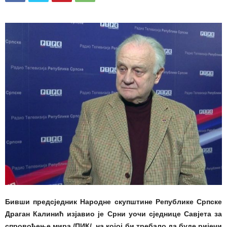
Бивши предсједник Народне скупштине Републике Српске
Драган Калинић изјавио је Срни уочи сједнице Савјета за
спровођење мира /ПИК/, на којој би требало да буде ријечи