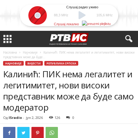
Слушај радио уживо
88,3 MHz
105,6 MHz
Слушај локално
Насловна
Најновије
Калинић: ПИК нема легалитет и легитимитет, нови високи
представник може да буде...
НАЈНОВИЈЕ
ВИЈЕСТИ
РЕПУБЛИКА СРПСКА
Калинић: ПИК нема легалитет и
легитимитет, нови високи
представник може да буде само
модератор
Од
ISradio
-
јун 2, 2026
126
0