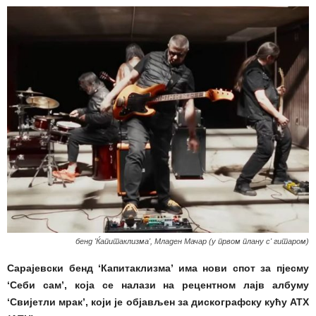
бенд 'Ќапитаклизма', Младен Мачар (у првом плану с' гитаром)
Сарајевски бенд ‘Капитаклизма’ има нови спот за пјесму
‘Себи сам’, која се налази на рецентном лajв албуму
‘Свијетли мрак’, који је објављен за дискографску кућу АТХ