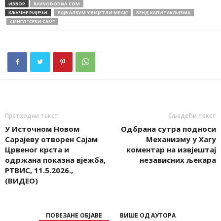
ИЗВОР
RAVNODODNA.COM
КЉУЧНЕ РИЈЕЧИ
ЛAJВ АЛБУМ 'СВИЈЕТЛИ МРАК'
БЕНД КАПИТАКЛИЗМА
СИНГЛ ''СЕБИ САМ''
Претходни текст
Сљедећи текст
У Источном Новом
Одбрана сутра подноси
Сарајеву отворен Сајам
Механизму у Хагу
Црвеног крста и
коментар на извјештај
одржана показна вјежба,
независних љекара
РТВИС, 11.5.2026.,
(ВИДЕО)
ПОВЕЗАНЕ ОБЈАВЕ
ВИШЕ ОД АУТОРА