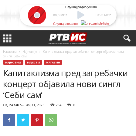
Слушај радио уживо
88,3 MHz
105,6 MHz
Слушај локално
Насловна
Најновије
Капитаклизма пред загребачки концерт објавила нови
сингл ‘Себи сам’
НАЈНОВИЈЕ
ВИЈЕСТИ
МАГАЗИН
Капитаклизма пред загребачки
концерт објавила нови сингл
‘Себи сам’
Од
ISradio
-
мај 11, 2026
234
0