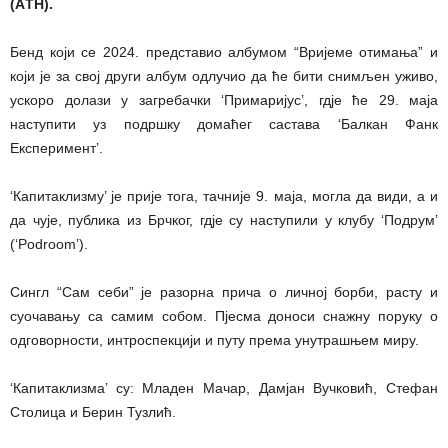
(АTH).
Бенд који се 2024. представио албумом “Вријеме отимања” и
који је за свој други албум одлучио да ће бити снимљен уживо,
ускоро долази у загребачки ‘Примаријус’, гдје ће 29. маја
наступити уз подршку домаћег састава ‘Балкан Фанк
Експеримент’.
‘Капитаклизму’ је прије тога, тaчније 9. маја, могла да види, а и
да чује, публика из Брчког, гдје су наступили у клубу ‘Подрум’
(‘Podroom’).
Сингл “Сам себи” је разорна прича о личној борби, расту и
суочавању са самим собом. Пјесма доноси снажну поруку о
одговорности, интроспекцији и путу према унутрашњем миру.
‘Капитаклизма’ су: Младен Мачар, Дамјан Вучковић, Стефан
Столица и Берин Тузлић.