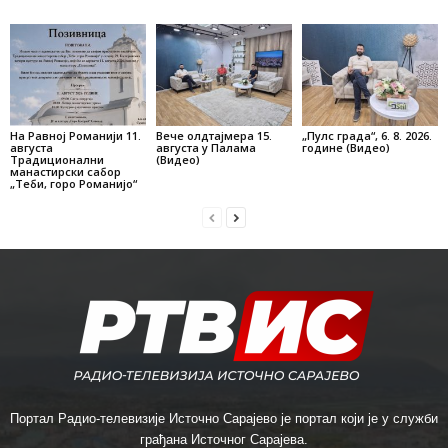
На Равној Романији 11.
Вече олдтајмера 15.
„Пулс града“, 6. 8. 2026.
августа
августа у Палама
године (Видео)
Традиционални
(Видео)
манастирски сабор
„Теби, горо Романијо“
Портал Радио-телевизије Источно Сарајево је портал који је у служби
грађана Источног Сарајева.