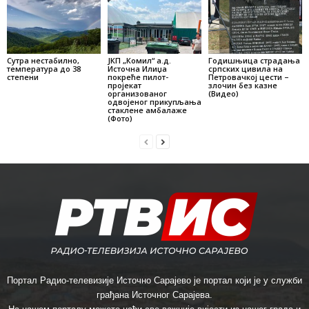
Сутра нестабилно,
ЈКП „Комил“ а.д.
Годишњица страдања
температура до 38
Источна Илиџа
српских цивила на
степени
покреће пилот-
Петровачкој цести –
пројекат
злочин без казне
организованог
(Видео)
одвојеног прикупљања
стаклене амбалаже
(Фото)
Портал Радио-телевизије Источно Сарајево је портал који је у служби
грађана Источног Сарајева.