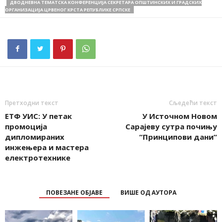
ДВОДНЕВНА ТЕМАТСКА КОНФЕРЕНЦИЈА СЕКРЕТАРА ОПШТИНСКИХ И ГРАДСКИХ
ОРГАНИЗАЦИЈА ЦРВЕНОГ КРСТА РЕПУБЛИКЕ СРПСКЕ
Претходни текст
Сљедећи текст
ЕТФ УИС: У петак
У Источном Новом
промоција
Сарајеву сутра почињу
дипломираних
“Принципови дани“
инжењера и мастера
електротехнике
ПОВЕЗАНЕ ОБЈАВЕ
ВИШЕ ОД АУТОРА