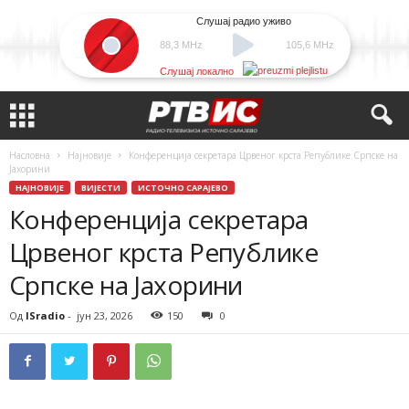
Слушај радио уживо
88,3 MHz
105,6 MHz
Слушај локално
Насловна
Најновије
Конференција секретара Црвеног крста Републике Српске на
Јахорини
НАЈНОВИЈЕ
ВИЈЕСТИ
ИСТОЧНО САРАЈЕВО
Конференција секретара
Црвеног крста Републике
Српске на Јахорини
Од
ISradio
-
јун 23, 2026
150
0