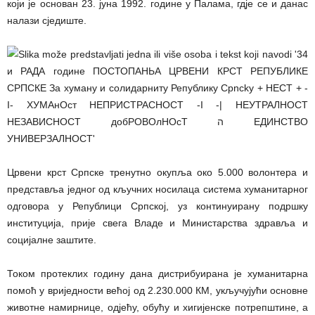
који је основан 23. јуна 1992. године у Палама, гдје се и данас
налази сједиште.
Црвени крст Српске тренутно окупља око 5.000 волонтера и
представља једног од кључних носилаца система хуманитарног
одговора у Републици Српској, уз континуирану подршку
институција, прије свега Владе и Министарства здравља и
социјалне заштите.
Током протеклих годину дана дистрибуирана је хуманитарна
помоћ у вриједности већој од 2.230.000 КМ, укључујући основне
животне намирнице, одјећу, обућу и хигијенске потрепштине, а