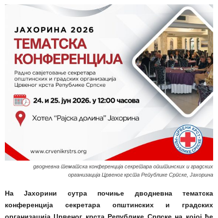
дводневна тематска конференција секретара општинских и градских
организација Црвеног крста Републике Српске, Јахорина
На Јахорини сутра почиње дводневна тематска
конференција секретара општинских и градских
организација Црвеног крста Републике Српске на којој ће