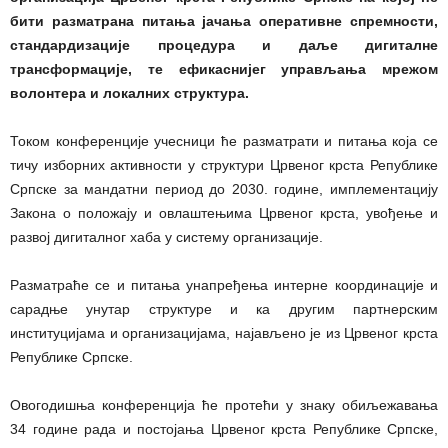
бити разматрана питања јачања оперативне спремности,
стандардизације процедура и даље дигиталне
трансформације, те ефикаснијег управљања мрежом
волонтера и локалних структура.
Током конференције учесници ће разматрати и питања која се
тичу изборних активности у структури Црвеног крста Републике
Српске за мандатни период до 2030. године, имплементацију
Закона о положају и овлаштењима Црвеног крста, увођење и
развој дигиталног хаба у систему организације.
Разматраће се и питања унапређења интерне координације и
сарадње унутар структуре и ка другим партнерским
институцијама и организацијама, најављено је из Црвеног крста
Републике Српске.
Овогодишња конференција ће протећи у знаку обиљежавања
34 године рада и постојања Црвеног крста Републике Српске,