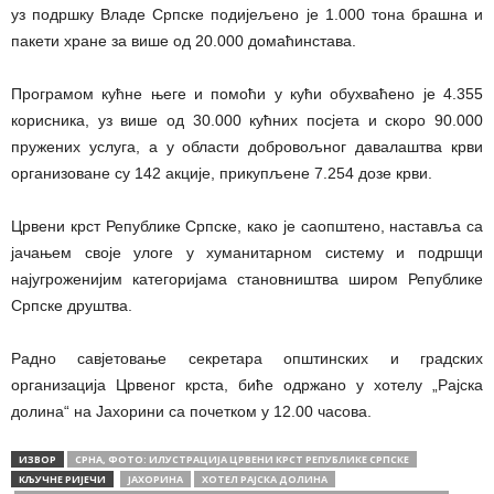
уз подршку Владе Српске подијељено је 1.000 тона брашна и
пакети хране за више од 20.000 домаћинстава.
Програмом кућне његе и помоћи у кући обухваћено је 4.355
корисника, уз више од 30.000 кућних посјета и скоро 90.000
пружених услуга, а у области добровољног давалаштва крви
организоване су 142 акције, прикупљене 7.254 дозе крви.
Црвени крст Републике Српске, како је саопштено, наставља са
јачањем своје улоге у хуманитарном систему и подршци
најугроженијим категоријама становништва широм Републике
Српске друштва.
Радно савјетовање секретара општинских и градских
организација Црвеног крста, биће одржано у хотелу „Рајска
долина“ на Јахорини са почетком у 12.00 часова.
ИЗВОР
СРНА, ФОТО: ИЛУСТРАЦИЈА ЦРВЕНИ КРСТ РЕПУБЛИКЕ СРПСКЕ
КЉУЧНЕ РИЈЕЧИ
ЈАХОРИНА
ХОТЕЛ РАЈСКА ДОЛИНА