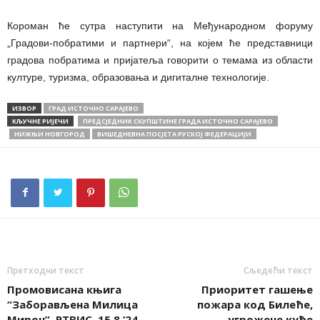
Короман ће сутра наступити на Међународном форуму
„Градови-побратими и партнери“, на којем ће представници
градова побратима и пријатеља говорити о темама из области
културе, туризма, образовања и дигиталне технологије.
ИЗВОР
ГРАД ИСТОЧНО САРАЈЕВО
КЉУЧНЕ РИЈЕЧИ
ПРЕДСЈЕДНИК СКУПШТИНЕ ГРАДА ИСТОЧНО САРАЈЕВО
НИЖЊИ НОВГОРОД
ВИШЕДНЕВНА ПОСЈЕТА РУСКОЈ ФЕДЕРАЦИЈИ
Претходни текст
Сљедећи текст
Промовисана књига
Приоритет гашење
“Заборављена Милица
пожара код Билеће,
Мирон”, РТВИС, 15.8.’24.
угрожене куће