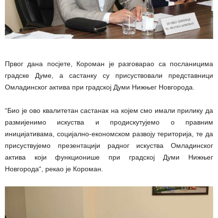
Првог дана посјете, Короман је разговарао са посланицима
градске Думе, а састанку су присуствовали представници
Омладинског актива при градској Думи Нижњег Новгорода.
“Био је ово квалитетан састанак на којем смо имали прилику да
размијенимо искуства и продискутујемо о правним
иницијативама, социјално-економском развоју територија, те да
присуствујемо презентацији радног искуства Омладинског
актива који функционише при градској Думи Нижњег
Новгорода“, рекао је Короман.