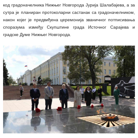
код градоначелника Нижњег Новгорода Јурија Шалабајева, а за
сутра је планиран протоколарни састанак са градоначелником,
након којег је предвиђена церемонија званичног потписивања
споразума између Скупштине града Источног Сарајева и
градске Думе Нижњег Новгорода.