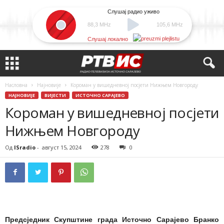
Слушај радио уживо
88,3 MHz
105,6 MHz
Слушај локално
Насловна
Најновије
Короман у вишедневној посјети Нижњем Новгороду
НАЈНОВИЈЕ
ВИЈЕСТИ
ИСТОЧНО САРАЈЕВО
Короман у вишедневној посјети
Нижњем Новгороду
Од
ISradio
-
август 15, 2024
278
0
Предсједник Скупштине града Источно Сарајево Бранко