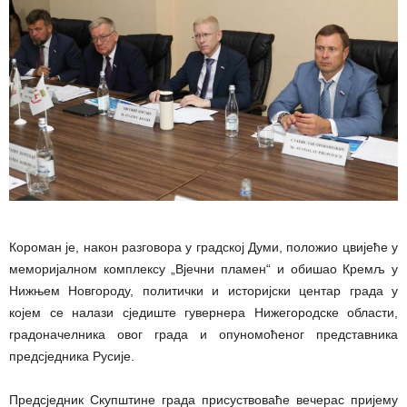
Короман је, након разговора у градској Думи, положио цвијеће у
меморијалном комплексу „Вјечни пламен“ и обишао Кремљ у
Нижњем Новгороду, политички и историјски центар града у
којем се налази сједиште гувернера Нижегородске области,
градоначелника овог града и опуномоћеног представника
предсједника Русије.
Предсједник Скупштине града присуствоваће вечерас пријему