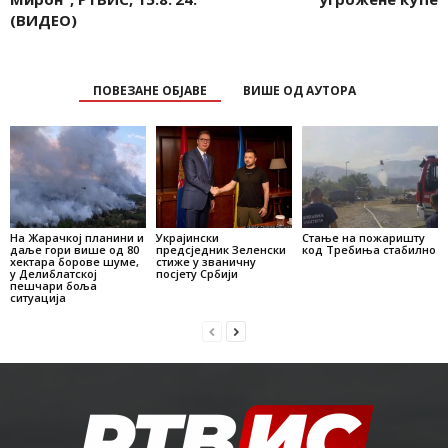
(ВИДЕО)
ПОВЕЗАНЕ ОБЈАВЕ
ВИШЕ ОД АУТОРА
На Жарачкој планини и
Украјински
Стање на пожаришту
даље гори више од 80
предсједник Зеленски
код Требиња стабилно
хектара борове шуме,
стиже у званичну
у Делиблатској
посјету Србији
пешчари боља
ситуација