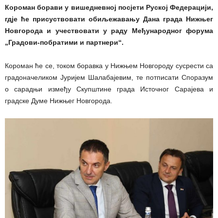
Короман борави у вишедневној посјети Руској Федерацији,
гдје ће присуствовати обиљежавању Дана града Нижњег
Новгорода и учествовати у раду Међународног форума
„Градови-побратими и партнери“.
Короман ће се, током боравка у Нижњем Новгороду сусрести са
градоначеликом Јуријем Шалабајевим, те потписати Споразум
о сарадњи између Скупштине града Источног Сарајева и
градске Думе Нижњег Новгорода.