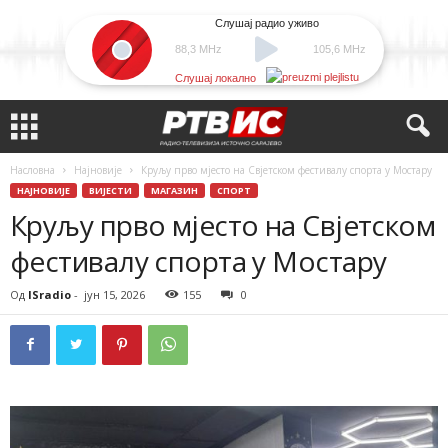
Слушај радио уживо
88,3 MHz
105,6 MHz
Слушај локално
Насловна
Најновије
Круљу прво мјесто на Свјетском фестивалу спорта у Мостару
НАЈНОВИЈЕ
ВИЈЕСТИ
МАГАЗИН
СПОРТ
Круљу прво мјесто на Свјетском
фестивалу спорта у Мостару
Од
ISradio
-
јун 15, 2026
155
0