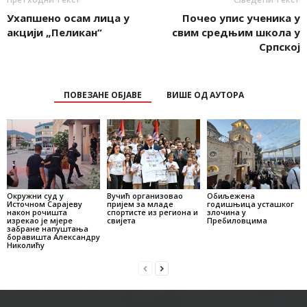
Ухапшено осам лица у
Почео упис ученика у
акцији „Пеликан“
свим средњим школа у
Српској
ПОВЕЗАНЕ ОБЈАВЕ
ВИШЕ ОД АУТОРА
Окружни суд у
Вучић организовао
Обиљежена
Источном Сарајеву
пријем за младе
годишњица усташког
након рочишта
спортисте из региона и
злочина у
изрекао je мјере
свијета
Пребиловцима
забране напуштања
боравишта Александру
Николићу