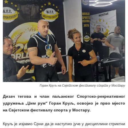
Горан Круљ на Свјетском фестивалу спорта у Мостару
Дизач тегова и члан паљанског Спортско-рекреативног
удружења „Џим рум“ Горан Круљ, освојио је прво мјесто
на Свјетском фестивалу спорта у Мостару.
Круљ је изјавио Срни да је наступио јуче у дисциплини стриктни