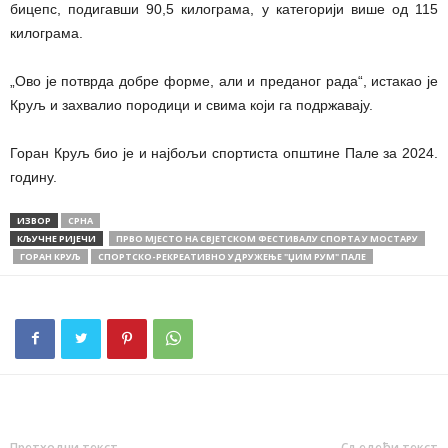
бицепс, подигавши 90,5 килограма, у категорији више од 115
килограма.
„Ово је потврда добре форме, али и преданог рада“, истакао је
Круљ и захвалио породици и свима који га подржавају.
Горан Круљ био је и најбољи спортиста општине Пале за 2024.
годину.
ИЗВОР
СРНА
КЉУЧНЕ РИЈЕЧИ
ПРВО МЈЕСТО НА СВЈЕТСКОМ ФЕСТИВАЛУ СПОРТА У МОСТАРУ
ГОРАН КРУЉ
СПОРТСКО-РЕКРЕАТИВНО УДРУЖЕЊЕ "ЏИМ РУМ" ПАЛЕ
Претходни текст
Сљедећи текст