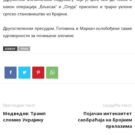
након операција „Бљесак“ и „Олуја“ присилно и трајно уклоне
српско становништво из Крајине.
Другостепеном пресудом, Готовина и Маркач ослобођени сваке
одговорности за почињене злочине.
ИЗВОР
СРНА
Претходни текст
Сљедећи текст
Медведев: Трамп
Појачан интензитет
сломио Украјину
саобраћаја на бројним
прелазима