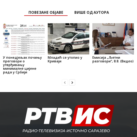
ПОВЕЗАНЕ ОБЈАВЕ
ВИШЕ ОД АУТОРА
У понедјељак почињу
Младић се утопио у
Емисија „Љетни
преговори о
Криваји
разговори“, 8.8. (Видео)
утврђивању
минималне цијене
рада у Србији