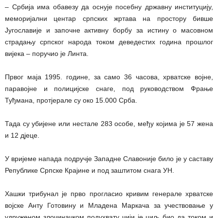
– Србија има обавезу да оснује посебну државну институцију,
меморијални центар српских жртава на простору бивше
Југославије и започне активну борбу за истину о масовном
страдању српског народа током деведестих година прошлог
вијека – поручио је Линта.
Првог маја 1995. године, за само 36 часова, хрватске војне,
паравојне и полицијске снаге, под руководством Фрање
Туђмана, протјерале су око 15.000 Срба.
Тада су убијене или нестале 283 особе, међу којима је 57 жена
и 12 дјеце.
У вријеме напада подручје Западне Славоније било је у саставу
Републике Српске Крајине и под заштитом снага УН.
Хашки трибунал је прво прогласио кривим генерале хрватске
војске Анту Готовину и Младена Маркача за учествовање у
удруженом злочиначком подухвату чији је циљ био да током и