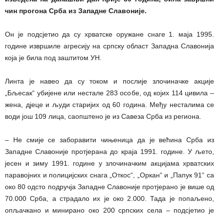
чин прогона Срба из Западне Славоније.
Он је подсјетио да су хрватске оружане снаге 1. маја 1995.
године извршиле агресију на српску област Западна Славонија
која је била под заштитом УН.
Линта је навео да су током и послије злочиначке акције
„Бљесак“ убијене или нестале 283 особе, од којих 114 цивила –
жена, дјеце и људи старијих од 60 година. Међу несталима се
води још 109 лица, саопштено је из Савеза Срба из региона.
– Не смије се заборавити чињеница да је већина Срба из
Западне Славоније протјерана до краја 1991. године. У љето,
јесен и зиму 1991. године у злочиначким акцијама хрватских
паравојних и полицијских снага „Откос“, „Оркан“ и „Папук 91“ са
око 80 одсто подручја Западне Славоније протјерано је више од
70.000 Срба, а страдало их је око 2.000. Тада је попаљено,
опљачкано и минирано око 200 српских села – подсјетио је