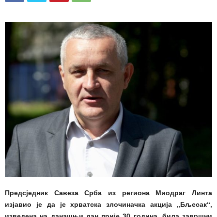
Предсједник Савеза Срба из региона Миодраг Линта
изјавио је да је хрватска злочиначка акција „Бљесак“,
изведена на данашњи дан прије 30 година, била завршни