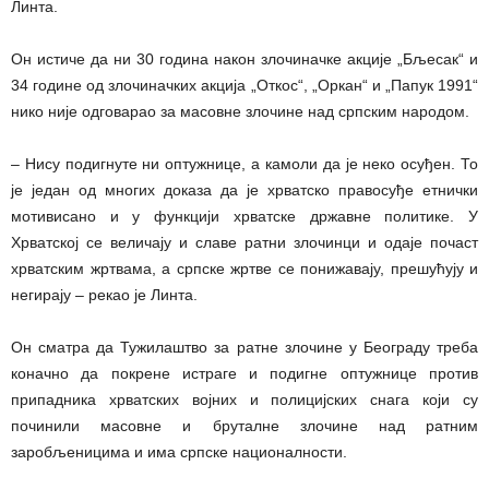
Линта.
Он истиче да ни 30 година након злочиначке акције „Бљесак“ и
34 године од злочиначких акција „Откос“, „Оркан“ и „Папук 1991“
нико није одговарао за масовне злочине над српским народом.
– Нису подигнуте ни оптужнице, а камоли да је неко осуђен. То
је један од многих доказа да је хрватско правосуђе етнички
мотивисано и у функцији хрватске државне политике. У
Хрватској се величају и славе ратни злочинци и одаје почаст
хрватским жртвама, а српске жртве се понижавају, прешућују и
негирају – рекао је Линта.
Он сматра да Тужилаштво за ратне злочине у Београду треба
коначно да покрене истраге и подигне оптужнице против
припадника хрватских војних и полицијских снага који су
починили масовне и бруталне злочине над ратним
заробљеницима и има српске националности.