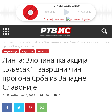
Слушај радио уживо
88,3 MHz
105,6 MHz
Слушај локално
Насловна
Најновије
Линта: Злочиначка акција „Бљесак“ – завршни чин прогона
Срба из Западне Славоније
НАЈНОВИЈЕ
ВИЈЕСТИ
РЕГИОН
Линта: Злочиначка акција
„Бљесак“ – завршни чин
прогона Срба из Западне
Славоније
Од
ISradio
-
мај 1, 2025
180
0