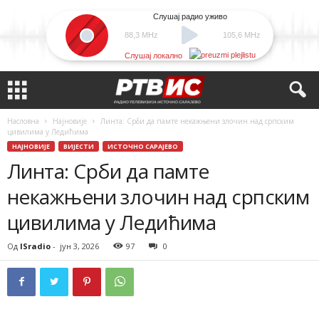
Слушај радио уживо
88,3 MHz
105,6 MHz
Слушај локално
Насловна
Најновије
Линта: Срби да памте некажњени злочин над српским
цивилима у Ледићима
НАЈНОВИЈЕ
ВИЈЕСТИ
ИСТОЧНО САРАЈЕВО
Линта: Срби да памте
некажњени злочин над српским
цивилима у Ледићима
Од
ISradio
-
јун 3, 2026
97
0