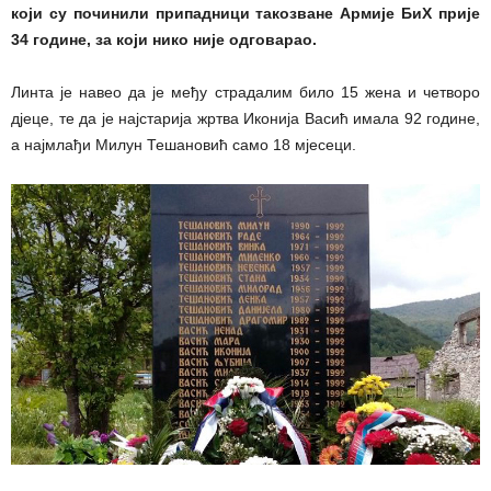
који су починили припадници такозване Армије БиХ прије
34 године, за који нико није одговарао.
Линта је навео да је међу страдалим било 15 жена и четворо
дјеце, те да је најстарија жртва Иконија Васић имала 92 године,
а најмлађи Милун Тешановић само 18 мјесеци.