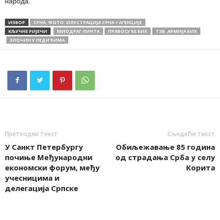
народа.
ИЗВОР
СРНА, ФОТО: ИЛУСТРАЦИЈА СРНА + АГЕНЦИЈЕ
КЉУЧНЕ РИЈЕЧИ
МИОДРАГ ЛИНТА
ПРАВОСУЂЕ БИХ
ТЗВ. АРМИЈА БИХ
ЗЛОЧИН У ЛЕДИЋИМА
Претходни текст
Сљедећи текст
У Санкт Петербургу
Обиљежавање 85 година
почиње Међународни
од страдања Срба у селу
економски форум, међу
Корита
учесницима и
делегација Српске