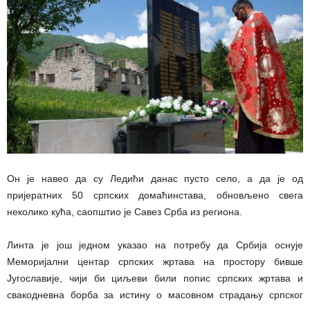
Он је навео да су Ледићи данас пусто село, а да је од
пријератних 50 српских домаћинстава, обновљено свега
неколико кућа, саопштио је Савез Срба из региона.
Линта је још једном указао на потребу да Србија оснује
Меморијални центар српских жртава на простору бивше
Југославије, чији би циљеви били попис српских жртава и
свакодневна борба за истину о масовном страдању српског