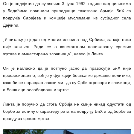
Он је подсјетио да су злочин 3. јуна 1992. године над цивилима
у Ледићима починили припадници такозване Армије БиХ са
подручја Сарајева и комшије муслимани из сусједног села
Дејчићи.
„У питању је један од многих злочина над Србима, за које нико
није кажњен. Ради се о константном понижавању српских
жртава и амнестирању злочинаца“, навео је Линта.
Он је нагласио да је потпуно јасно да правосуђе БиХ није
професионално, већ је у функцији бошњачке државне политике,
како би се оправдао лажни мит да су Срби агресори и злочинци,
а Бошњаци ослободиоци и жртве.
Линта је поручио да стога Србија не смије никад одустати од
борбе за истину о карактеру рата на подручју БиХ и од борбе за
правду за српске жртве.