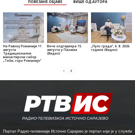
ПОВЕЗАНЕ ОБЈАВЕ
ВИШЕ ОД АУТОРА
На Равној Романији 11.
Вече олдтајмера 15.
„Пулс града“, 6. 8. 2026.
августа
августа у Палама
године (Видео)
Традиционални
(Видео)
манастирски сабор
„Теби, горо Романијо“
Портал Радио-телевизије Источно Сарајево је портал који је у служби