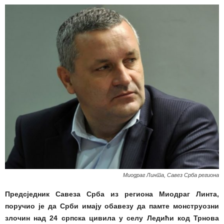
Миодраг Линта, Савез Срба региона
Предсједник Савеза Срба из региона Миодраг Линта,
поручио је да Срби имају обавезу да памте монструозни
злочин над 24 српска цивила у селу Ледићи код Трнова