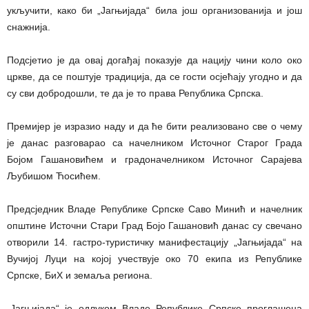
укључити, како би „Јагњијада“ била још организованија и још
снажнија.
Подсјетио је да овај догађај показује да нацију чини коло око
цркве, да се поштује традиција, да се гости осјећају угодно и да
су сви добродошли, те да је то права Република Српска.
Премијер је изразио наду и да ће бити реализовано све о чему
је данас разговарао са начелником Источног Старог Града
Бојом Гашановићем и градоначелником Источног Сарајева
Љубишом Ћосићем.
Предсједник Владе Републике Српске Саво Минић и начелник
општине Источни Стари Град Бојо Гашановић данас су свечано
отворили 14. гастро-туристичку манифестацију „Јагњијада“ на
Вучијој Луци на којој учествује око 70 екипа из Републике
Српске, БиХ и земаља региона.
„Јагњијада“ је одлуком Владе Републике Српске проглашена