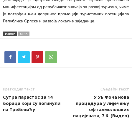
манифестацијом од републичког значаја за развој туризма, чиме
је потврђен њен допринос промоцији туристичких потенцијала
Републике Српске и развоја локалне заједнице.
ИЗВОР
СРНА
Претходни текст
Сљедећи текст
Сутра парастос за 14
У УБ Фоча нова
бораца који су погинули
процедура у лијечењу
на Требевићу
офталмолошких
пацијената, 7.6. (Видео)