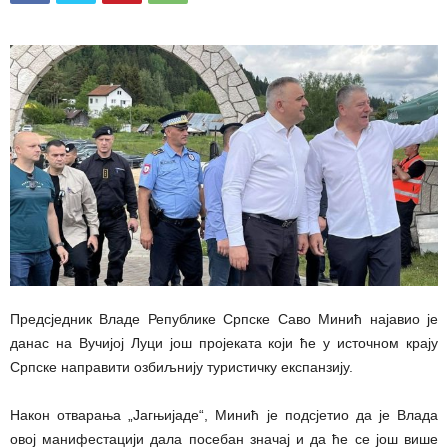
Предсједник Владе Републике Српске Саво Минић најавио је
данас на Вучијој Луци још пројеката који ће у источном крају
Српске направити озбиљнију туристичку експанзију.
Након отварања „Јагњијаде“, Минић је подсјетио да је Влада
овој манифестацији дала посебан значај и да ће се још више