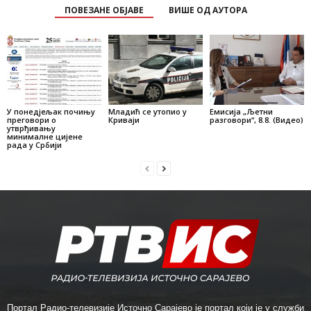
ПОВЕЗАНЕ ОБЈАВЕ
ВИШЕ ОД АУТОРА
У понедјељак почињу
Младић се утопио у
Емисија „Љетни
преговори о
Криваји
разговори“, 8.8. (Видео)
утврђивању
минималне цијене
рада у Србији
Портал Радио-телевизије Источно Сарајево је портал који је у служби