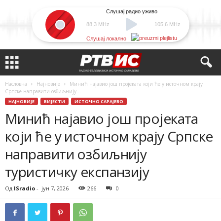
Слушај радио уживо
88,3 MHz
105,6 MHz
Слушај локално
Насловна
Најновије
Минић најавио још пројеката који ће у источном крају
Српске направити озбиљнију...
НАЈНОВИЈЕ
ВИЈЕСТИ
ИСТОЧНО САРАЈЕВО
Минић најавио још пројеката
који ће у источном крају Српске
направити озбиљнију
туристичку експанзију
Од
ISradio
-
јун 7, 2026
266
0