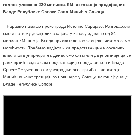
године уложено 220 милиона КМ, истакао је предсједник
Владе Републике Српске Саво Минић у Сокоцу.
– Наравно највише преко града Источно Сарајево. Разговарали
смо и на тему доспјелих захтјева у износу од више од 91
милион КМ, што је Влада прихватила као захтјеве, чекамо само
могућности. Требамо видјети и са представницима локалних
власти шта је приоритет. Данас смо схватили да је битније да се
ради вртић, видио сам пројекат који је представљен и Влада
Српске ће учествовати у изградњи овог вртића – истакао је
Минић на конференцији за новинаре у Сокоцу, након сједнице
Владе Републике Српске.