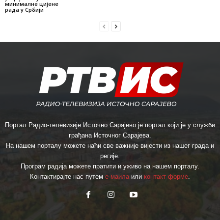
минималне цијене
рада у Србији
Портал Радио-телевизије Источно Сарајево је портал који је у служби
грађана Источног Сарајева.
На нашем порталу можете наћи све важније вијести из нашег града и
регије.
Програм радија можете пратити и уживо на нашем порталу.
Контактирајте нас путем
е-маила
или
контакт форме
.