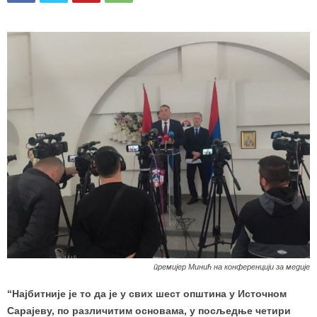
премијер Минић на конференцији за медије
“Најбитније је то да је у свих шест општина у Источном
Сарајеву, по различитим основама, у посљедње четири