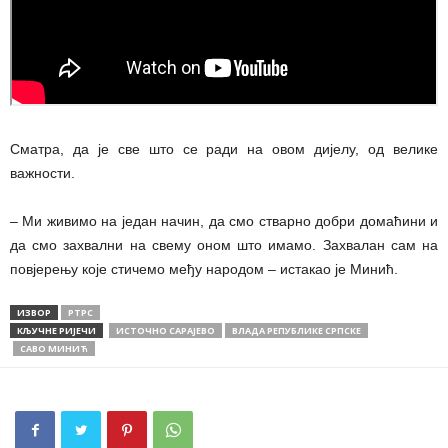
Сматра, да је све што се ради на овом дијелу, од велике
важности.
– Ми живимо на један начин, да смо стварно добри домаћини и
да смо захвални на свему оном што имамо. Захвалан сам на
повјерењу које стичемо међу народом – истакао је Минић.
ИЗВОР
РТРС
КЉУЧНЕ РИЈЕЧИ
ИСТОЧНО САРАЈЕВО
ВЛАДА РЕПУБЛИКЕ СРПСКЕ
САВО МИНИЋ