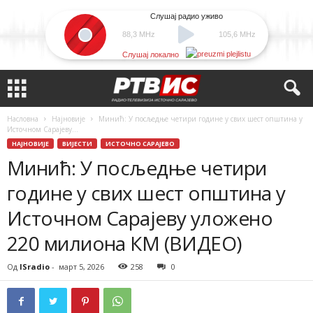
Слушај радио уживо
88,3 MHz
105,6 MHz
Слушај локално
Насловна
Најновије
Минић: У посљедње четири године у свих шест општина у
Источном Сарајеву...
НАЈНОВИЈЕ
ВИЈЕСТИ
ИСТОЧНО САРАЈЕВО
Минић: У посљедње четири
године у свих шест општина у
Источном Сарајеву уложено
220 милиона КМ (ВИДЕО)
Од
ISradio
-
март 5, 2026
258
0