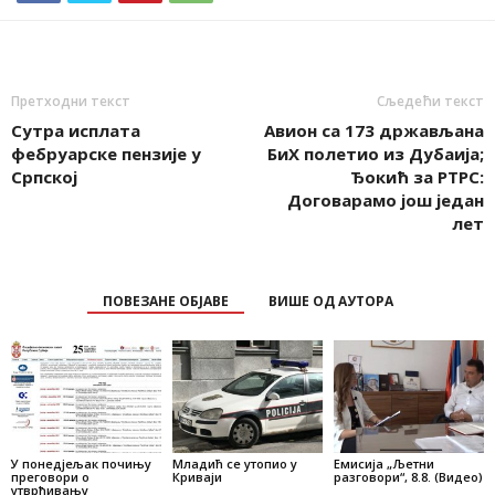
Претходни текст
Сљедећи текст
Сутра исплата
Авион са 173 држављана
фебруарске пензије у
БиХ полетио из Дубаија;
Српској
Ђокић за РТРС:
Договарамо још један
лет
ПОВЕЗАНЕ ОБЈАВЕ
ВИШЕ ОД АУТОРА
У понедјељак почињу
Младић се утопио у
Емисија „Љетни
преговори о
Криваји
разговори“, 8.8. (Видео)
утврђивању