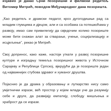
изјавио је данас Срни позоришни и филмски редитељ
Витомир Митрић, поводом Међународног дана позоришта.
„Као редитељ и драмски педагог, кроз дугогодишњи рад са
младим глумцима и дјецом, али и са особама са потешкоћама у
развоју, имао сам привилегију да свједочим колико позориште
може бити снажан алат за стварање, учење, социјализацију и
исцјељење“, рекао је Митрић.
Свој допринос, како каже, настоји уткати у развој позоришне
културе и изградњу темеља позоришног живота у Источном
Сарајеву и Републици Српској, вјерујући да је позориште један
од најважнијих стубова здравог и хуманог друштва.
Појаснио је да драма у образовању и луткарство нису само
умјетнички изрази, већ простор у којем млади уче да разумију
себе и друге, да развијају емпатију, слободу мишљења и
храброст да се изразе.