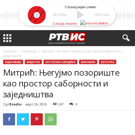
Слушај радио уживо
88,3 MHz
105,6 MHz
Слушај локално
Насловна
Најновије
Митрић: Његујмо позориште као простор саборности и
заједништва
НАЈНОВИЈЕ
ВИЈЕСТИ
ИСТОЧНО САРАЈЕВО
МАГАЗИН
КУЛТУРА
Митрић: Његујмо позориште
као простор саборности и
заједништва
Од
ISradio
-
март 26, 2026
247
0