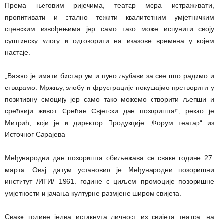
Према његовим ријечима, театар мора истраживати,
пропитивати и стално тежити квалитетним умјетничким
сценским извођењима јер само тако може испунити своју
суштинску улогу и одговорити на изазове времена у којем
настаје.
„Важно је имати бистар ум и пуно љубави за све што радимо и
стварамо. Мржњу, злобу и фрустрације покушајмо претворити у
позитивну емоцију јер само тако можемо створити љепши и
срећнији живот. Срећан Свјетски дан позоришта!“, рекао је
Митрић, који је и директор Продукције „Форум театар“ из
Источног Сарајева.
Међународни дан позоришта обиљежава се сваке године 27.
марта. Овај датум установио је Међународни позоришни
институт /ИТИ/ 1961. године с циљем промоције позоришне
умјетности и јачања културне размјене широм свијета.
Сваке године једна истакнута личност из свијета театра, на