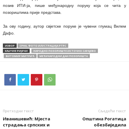
позив ИТИ-ја, пише међународну поруку која се чита у
позориштима прије представа.
За ову годину, аутор свјетске поруке је чувени глумац Вилем
Дафо.
ИЗВОР
СРНА, ФОТО ИЛУСТРАЦИЈА РТРС
КЉУЧНЕ РИЈЕЧИ
НАРОДНО ПОЗОРИШТЕ ИСТОЧНО САРАЈЕВО
ВИТОМИР МИТРИЋ
МЕЂУНАРОДНИ ДАН ПОЗОРИШТА
Претходни текст
Сљедећи текст
Иванишевић: Мјеста
Општина Рогатица
страдања српских и
обезбиједила