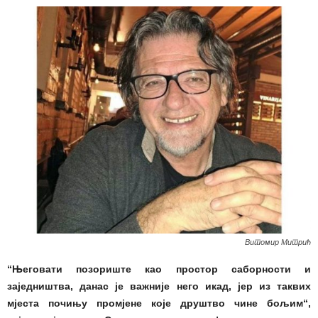
Витомир Митрић
“Његовати позориште као простор саборности и
заједништва, данас је важније него икад, јер из таквих
мјеста почињу промјене које друштво чине бољим“,