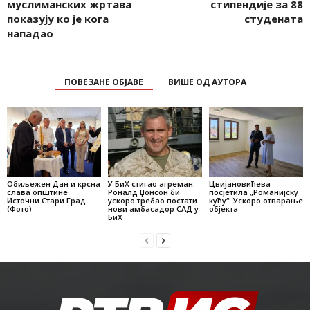
муслиманских жртава
стипендије за 88
показују ко је кога
студената
нападао
ПОВЕЗАНЕ ОБЈАВЕ
ВИШЕ ОД АУТОРА
Обиљежен Дан и крсна
У БиХ стигао агреман:
Цвијановићева
слава општине
Роналд Џонсон би
посјетила „Романијску
Источни Стари Град
ускоро требао постати
кућу“: Ускоро отварање
(Фото)
нови амбасадор САД у
објекта
БиХ