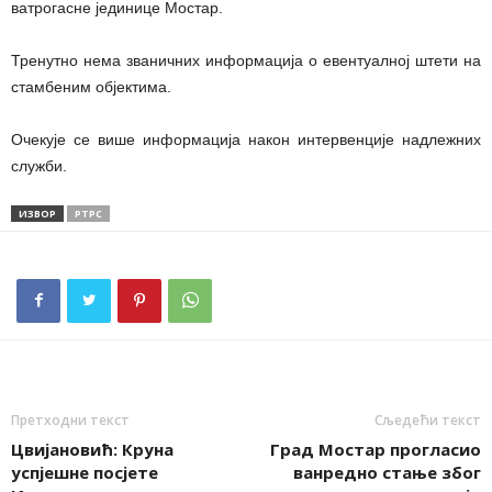
ватрогасне јединице Мостар.
Тренутно нема званичних информација о евентуалној штети на
стамбеним објектима.
Очекује се више информација након интервенције надлежних
служби.
ИЗВОР
РТРС
Претходни текст
Сљедећи текст
Цвијановић: Круна
Град Мостар прогласио
успјешне посјете
ванредно стање због