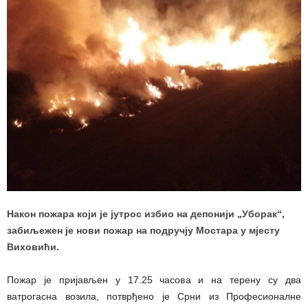
Након пожара који је јутрос избио на депонији „Уборак“,
забиљежен је нови пожар на подручју Мостара у мјесту
Виховићи.
Пожар је пријављен у 17.25 часова и на терену су два
ватрогасна возила, потврђено је Срни из Професионалне