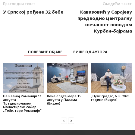
Претходни текст
Сљедећи текст
У Српској рођене 32 бебе
Кавазовић у Сарајеву
предводио централну
свечаност поводом
Курбан-бајрама
ПОВЕЗАНЕ ОБЈАВЕ
ВИШЕ ОД АУТОРА
На Равној Романији 11.
Вече олдтајмера 15.
„Пулс града“, 6. 8. 2026.
августа
августа у Палама
године (Видео)
Традиционални
(Видео)
манастирски сабор
„Теби, горо Романијо“