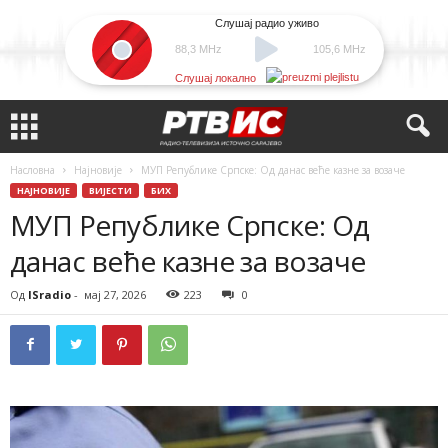
Слушај радио уживо
88,3 MHz
105,6 MHz
Слушај локално
Насловна
Најновије
МУП Републике Српске: Од данас веће казне за возаче
НАЈНОВИЈЕ
ВИЈЕСТИ
БИХ
МУП Републике Српске: Од
данас веће казне за возаче
Од
ISradio
-
мај 27, 2026
223
0