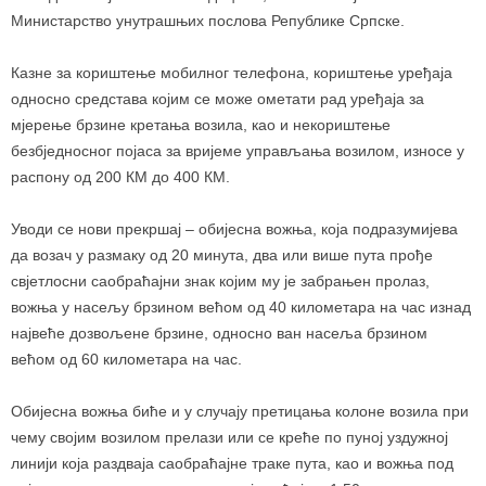
Министарство унутрашњих послова Републике Српске.
Казне за кориштење мобилног телефона, кориштење уређаја
односно средстава којим се може ометати рад уређаја за
мјерење брзине кретања возила, као и некориштење
безбједносног појаса за вријеме управљања возилом, износе у
распону од 200 КМ до 400 КМ.
Уводи се нови прекршај – обијесна вожња, која подразумијева
да возач у размаку од 20 минута, два или више пута прође
свјетлосни саобраћајни знак којим му је забрањен пролаз,
вожња у насељу брзином већом од 40 километара на час изнад
највеће дозвољене брзине, односно ван насеља брзином
већом од 60 километара на час.
Обијесна вожња биће и у случају претицања колоне возила при
чему својим возилом прелази или се креће по пуној уздужној
линији која раздваја саобраћајне траке пута, као и вожња под