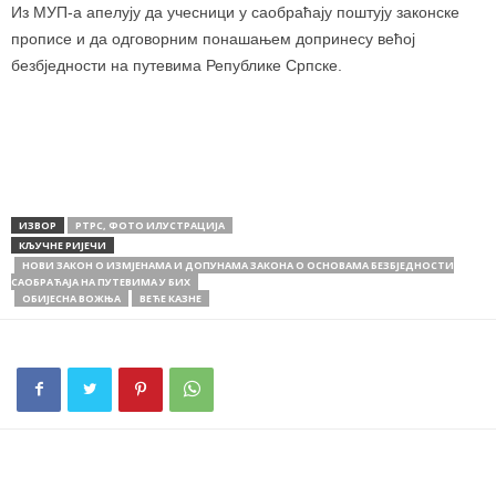
Из МУП-а апелују да учесници у саобраћају поштују законске
прописе и да одговорним понашањем допринесу већој
безбједности на путевима Републике Српске.
ИЗВОР
РТРС, ФОТО ИЛУСТРАЦИЈА
КЉУЧНЕ РИЈЕЧИ
НОВИ ЗАКОН О ИЗМЈЕНАМА И ДОПУНАМА ЗАКОНА О ОСНОВАМА БЕЗБЈЕДНОСТИ
САОБРАЋАЈА НА ПУТЕВИМА У БИХ
ОБИЈЕСНА ВОЖЊА
ВЕЋЕ КАЗНЕ