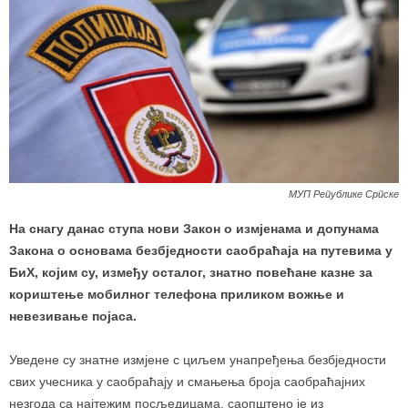
МУП Републике Српске
На снагу данас ступа нови Закон о измјенама и допунама
Закона о основама безбједности саобраћаја на путевима у
БиХ, којим су, између осталог, знатно повећане казне за
кориштење мобилног телефона приликом вожње и
невезивање појаса.
Уведене су знатне измјене с циљем унапређења безбједности
свих учесника у саобраћају и смањења броја саобраћајних
незгода са најтежим посљедицама, саопштено је из