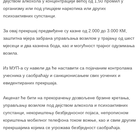
дејством алкохола у концентрацији већој од 1,50 промил у
организму или под утицајем наркотика или других
психоактивних супстанци.
За овај прекршај предвиђене су казне од 2.000 до 3.000 КМ,
заштитна мјера забрана управљања возилом у трајању од шест
мјесеци и два казнена бода, као и могућност трајног одузимања
возила.
Из МУП-а су навели да ће наставити са појачаним контролама
учесника у саобраћају и санкционисањем свих уочених и
евидентираних прекршаја.
Акценат ће бити на прекорачењу дозвољене брзине кретања,
управљању возилом под дејством алкохола и психоактивних
супстанци, некориштењу безбједносног појаса, непрописном
кориштења мобилног телефона током вожње, као и свим другим
прекршајима којима се угрожава безбједност саобраћаја.