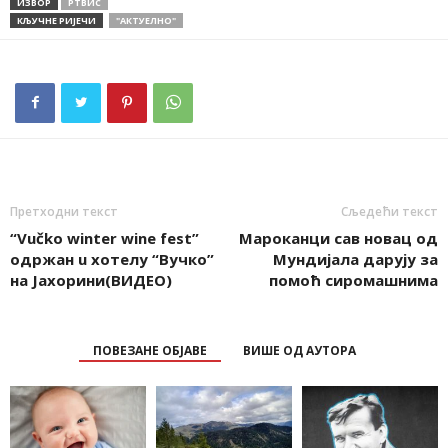
ИЗВОР
РТВИС
КЉУЧНЕ РИЈЕЧИ
"АКТУЕЛНО"
Претходни текст
Сљедећи текст
“Vučko winter wine fest”
Мароканци сав новац од
одржан u хотелу “Вучко”
Мундијала дарују за
на Јахорини(ВИДЕО)
помоћ сиромашнима
ПОВЕЗАНЕ ОБЈАВЕ
ВИШЕ ОД АУТОРА