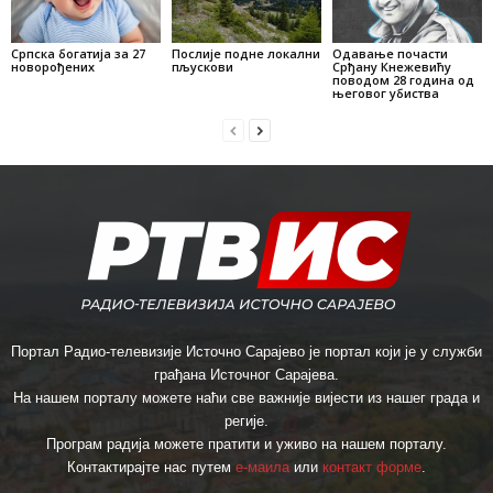
Српска богатија за 27
Послије подне локални
Одавање почасти
новорођених
пљускови
Срђану Кнежевићу
поводом 28 година од
његовог убиства
Портал Радио-телевизије Источно Сарајево је портал који је у служби
грађана Источног Сарајева.
На нашем порталу можете наћи све важније вијести из нашег града и
регије.
Програм радија можете пратити и уживо на нашем порталу.
Контактирајте нас путем
е-маила
или
контакт форме
.