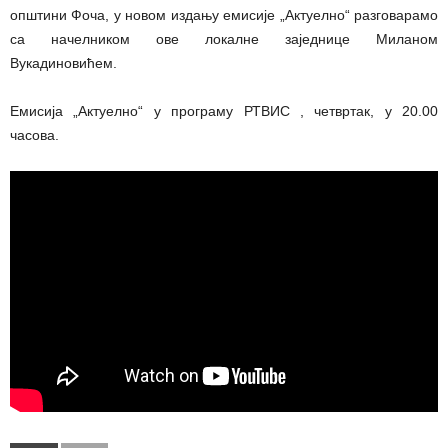
општини Фоча, у новом издању емисије „Актуелно“ разговарамо
са начелником ове локалне заједнице Миланом
Вукадиновићем.
Емисија „Актуелно“ у програму РТВИС , четвртак, у 20.00
часова.