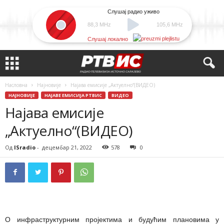
Слушај радио уживо
88,3 MHz
105,6 MHz
Слушај локално
Насловна
Најновије
Најава емисије „Актуелно“(ВИДЕО)
НАЈНОВИЈЕ
НАЈАВЕ ЕМИСИЈА РТВИС
ВИДЕО
Најава емисије
„Актуелно“(ВИДЕО)
Од
ISradio
-
децембар 21, 2022
578
0
О инфраструктурним пројектима и будућим плановима у