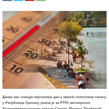
Данас нас очекује најтоплији дан у првом топлотном таласу
у Републици Српској, рекла је за РТРС метеоролог
Хидрометеоролошког завода Српске, Милица Ђорђевић.