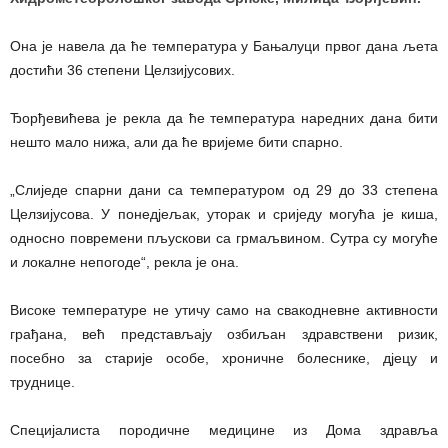
Она је навела да ће температура у Бањалуци првог дана љета
достићи 36 степени Целзијусових.
Ђорђевићева је рекла да ће температура наредних дана бити
нешто мало нижа, али да ће вријеме бити спарно.
„Слиједе спарни дани са температуром од 29 до 33 степена
Целзијусова. У понедјељак, уторак и сриједу могућа је киша,
односно повремени пљускови са грмаљвином. Сутра су могуће
и локалне непогоде“, рекла је она.
Високе температуре не утичу само на свакодневне активности
грађана, већ представљају озбиљан здравствени ризик,
посебно за старије особе, хроничне болеснике, дјецу и
труднице.
Специјалиста породичне медицине из Дома здравља