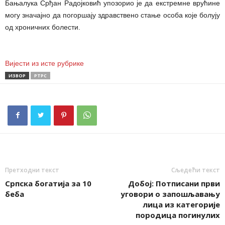
Бањалука Срђан Радојковић упозорио је да екстремне врућине
могу значајно да погоршају здравствено стање особа које болују
од хроничних болести.
Вијести из исте рубрике
ИЗВОР
РТРС
Претходни текст
Сљедећи текст
Српска богатија за 10
Добој: Потписани први
беба
уговори о запошљавању
лица из категорије
породица погинулих