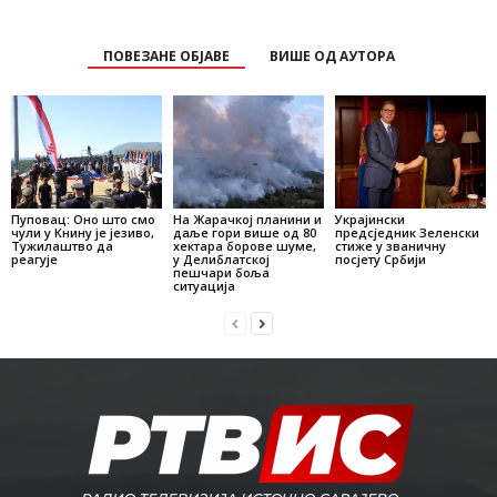
ПОВЕЗАНЕ ОБЈАВЕ
ВИШЕ ОД АУТОРА
Пуповац: Оно што смо
На Жарачкој планини и
Украјински
чули у Книну је језиво,
даље гори више од 80
предсједник Зеленски
Тужилаштво да
хектара борове шуме,
стиже у званичну
реагује
у Делиблатској
посјету Србији
пешчари боља
ситуација