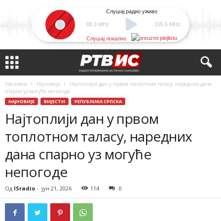
Слушај радио уживо
88,3 MHz
105,6 MHz
Слушај локално
Насловна
Најновије
Најтоплији дан у првом топлотном таласу, наредних дана
спарно уз могуће непогоде
НАЈНОВИЈЕ
ВИЈЕСТИ
РЕПУБЛИКА СРПСКА
Најтоплији дан у првом
топлотном таласу, наредних
дана спарно уз могуће
непогоде
Од
ISradio
-
јун 21, 2026
114
0