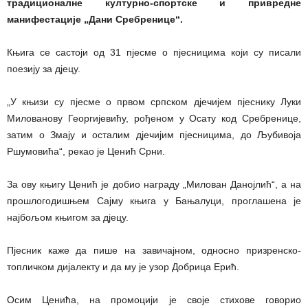
традиционалне културно-спортске и привредне
манифестације „Дани Сребренице“.
Књига се састоји од 31 пјесме о пјесницима који су писали
поезију за дјецу.
„У књизи су пјесме о првом српском дјечијем пјеснику Луки
Милованову Георгијевићу, рођеном у Осату код Сребренице,
затим о Змају и осталим дјечијим пјесницима, до Љубивоја
Ршумовића“, рекао је Ценић Срни.
За ову књигу Ценић је добио награду „Милован Данојлић“, а на
прошлогодишњем Сајму књига у Бањалуци, проглашена је
најбољом књигом за дјецу.
Пјесник каже да пише на завичајном, односно призренско-
топличком дијалекту и да му је узор Добрица Ерић.
Осим Ценића, на промоцији је своје стихове говорио