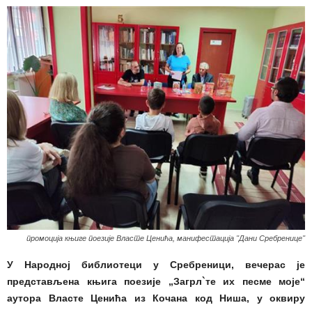
промоција књиге поезије Власте Ценића, манифестација ''Дани Сребренице''
У Народној библиотеци у Сребреници, вечерас је
представљена књига поезије „Загрл`те их песме моје“
аутора Власте Ценића из Кочана код Ниша, у оквиру