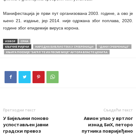
Манифестација је први пут организована 2003. године, а ово је
њено 21. издање, јер 2014. није одржана због поплава, 2020.
године због епидемије вируса корона.
ИЗВОР
СРНА
КЉУЧНЕ РИЈЕЧИ
НАРОДНА БИБЛИОТЕКА У СРЕБРЕНИЦИ
''ДАНИ СРЕБРЕНИЦЕ''
КЊИГА ПОЕЗИЈЕ "ЗАГРЛ`ТЕ ИХ ПЕСМЕ МОЈЕ" АУТОРА ВЛАСТЕ ЦЕНИЋА
Претходни текст
Сљедећи текст
У Бијељини поново
Авион упао у вртлог
успостављен јавни
изнад БиХ, петоро
градски превоз
путника повријеђено