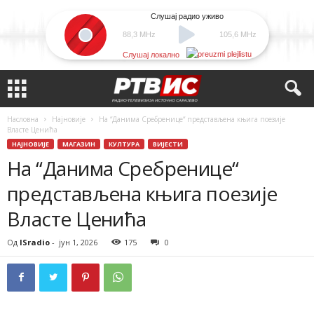
Слушај радио уживо
88,3 MHz
105,6 MHz
Слушај локално
Насловна
Најновије
На “Данима Сребренице“ представљена књига поезије
Власте Ценића
НАЈНОВИЈЕ
МАГАЗИН
КУЛТУРА
ВИЈЕСТИ
На “Данима Сребренице“
представљена књига поезије
Власте Ценића
Од
ISradio
-
јун 1, 2026
175
0