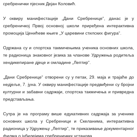
сребренички пјесник Дејан Коловић.
У оквиру манифестације „Дани Сребренице“, данас је у
сребреничкој Првој основној школи приређена интерактивна
промоција Ценићеве књиге „У царевини стилских фигура“.
Одржана су и спортска такмичењима ученика основних школа,
те радионица знаковног језика за чланове Удружења родитеља
хендикепиране дјеце и омладине „Лептир“.
„Дани Сребренице“ отворени су у петак, 29. маја и трајаће до
недјеље, 7. јуна. У оквиру манифестације предвиђени су бројни
културни и забавни садржаји, спортска такмичења и привредна
представљања.
Сутра је на програму више едукативних садржаја за ученике
основних школа у Сребреници и Скеланима, интерактивна
радионица у Удружењу „Лептир“, те приказивање документарног
филма о јубилејима сребреничких установа.