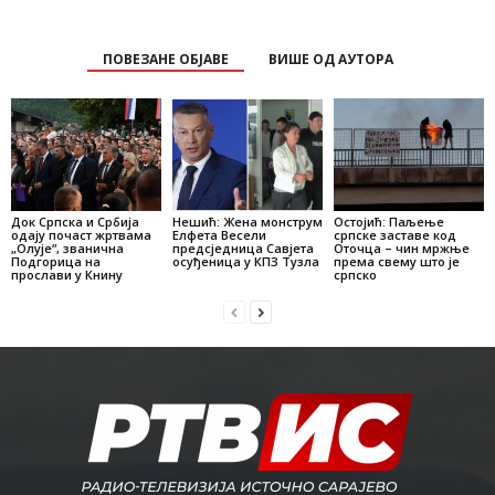
ПОВЕЗАНЕ ОБЈАВЕ
ВИШЕ ОД АУТОРА
Док Српска и Србија
Нешић: Жена монструм
Остојић: Паљење
одају почаст жртвама
Елфета Весели
српске заставе код
„Олује“, званична
предсједница Савјета
Оточца – чин мржње
Подгорица на
осуђеница у КПЗ Тузла
према свему што је
прослави у Книну
српско