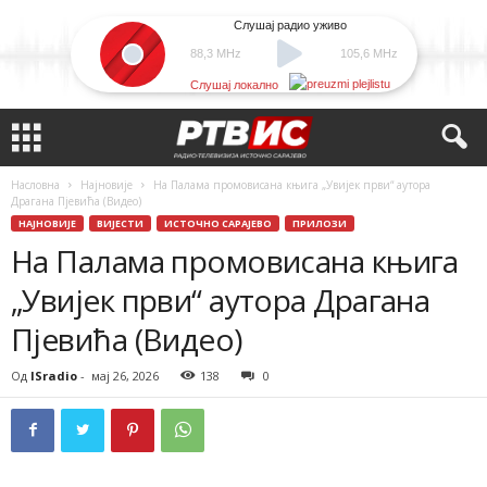
Слушај радио уживо
88,3 MHz
105,6 MHz
Слушај локално
Насловна
Најновије
На Палама промовисана књига „Увијек први“ аутора
Драгана Пјевића (Видео)
НАЈНОВИЈЕ
ВИЈЕСТИ
ИСТОЧНО САРАЈЕВО
ПРИЛОЗИ
На Палама промовисана књига
„Увијек први“ аутора Драгана
Пјевића (Видео)
Од
ISradio
-
мај 26, 2026
138
0