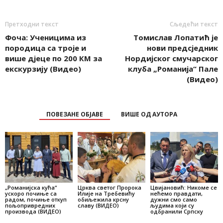
Претходни текст
Сљедећи текст
Фоча: Ученицима из
Томислав Лопатић је
породица са троје и
нови предсједник
више д‌јеце по 200 КМ за
Нордијског смучарског
екскурзију (Видео)
клуба „Романија“ Пале
(Видео)
ПОВЕЗАНЕ ОБЈАВЕ
ВИШЕ ОД АУТОРА
„Романијска кућа“
Црква светог Пророка
Цвијановић: Никоме се
ускоро почиње са
Илије на Требевићу
нећемо правдати,
радом, почиње откуп
обиљежила крсну
дужни смо само
пољопривредних
славу (ВИДЕО)
људима који су
производа (ВИДЕО)
одбранили Српску