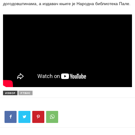
догодовштинама, а издавач књиге је Народна библиотека Пале.
ИЗВОР
РТВИС