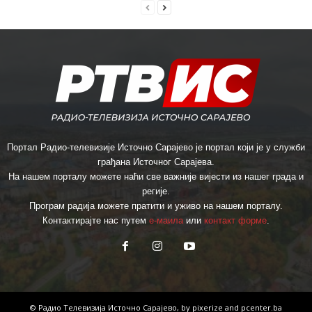
Портал Радио-телевизије Источно Сарајево је портал који је у служби
грађана Источног Сарајева.
На нашем порталу можете наћи све важније вијести из нашег града и
регије.
Програм радија можете пратити и уживо на нашем порталу.
Контактирајте нас путем
е-маила
или
контакт форме
.
© Радио Телевизија Источно Сарајево, by
pixerize
and
pcenter.ba