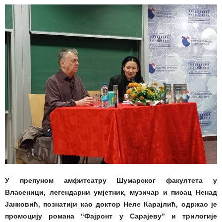
У препуном амфитеатру Шумарског факултета у
Власеници, легендарни умјетник, музичар и писац Ненад
Јанковић, познатији као доктор Неле Карајлић, одржао је
промоцију романа “Фајронт у Сарајеву” и трилогије