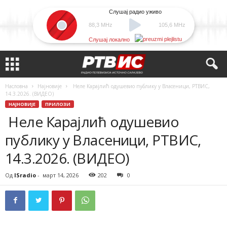
Слушај радио уживо
88,3 MHz
105,6 MHz
Слушај локално
Насловна
Најновије
Неле Карајлић одушевио публику у Власеници, РТВИС,
14.3.2026. (ВИДЕО)
НАЈНОВИЈЕ
ПРИЛОЗИ
Неле Карајлић одушевио
публику у Власеници, РТВИС,
14.3.2026. (ВИДЕО)
Од
ISradio
-
март 14, 2026
202
0