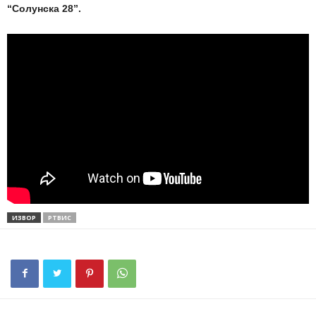
“Солунска 28”.
ИЗВОР
РТВИС