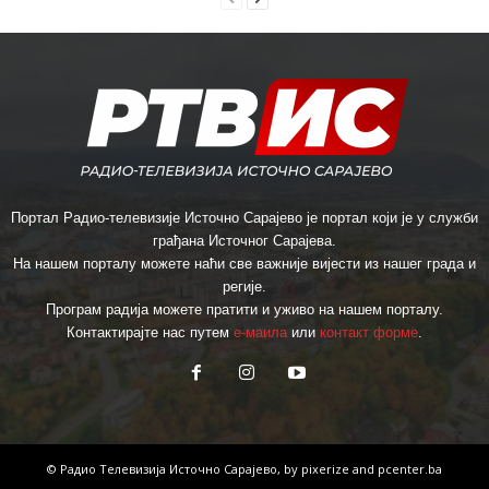
Портал Радио-телевизије Источно Сарајево је портал који је у служби
грађана Источног Сарајева.
На нашем порталу можете наћи све важније вијести из нашег града и
регије.
Програм радија можете пратити и уживо на нашем порталу.
Контактирајте нас путем
е-маила
или
контакт форме
.
© Радио Телевизија Источно Сарајево, by
pixerize
and
pcenter.ba