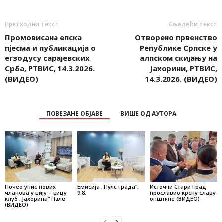
Претходни текст
Сљедећи текст
Промовисана епска
Отворено првенство
пјесма и публикација о
Републике Српске у
егзодусу сарајевских
алпском скијању на
Срба, РТВИС, 14.3.2026.
Јахорини, РТВИС,
(ВИДЕО)
14.3.2026. (ВИДЕО)
ПОВЕЗАНЕ ОБЈАВЕ
ВИШЕ ОД АУТОРА
Почео упис нових
Емисија „Пулс града“,
Источни Стари Град
чланова у џију – џицу
9.8.
прославио крсну славу
клуб „Јахорина“ Пале
општине (ВИДЕО)
(ВИДЕО)