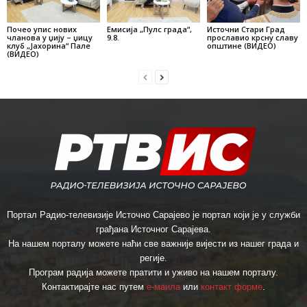
Почео упис нових
Емисија „Пулс града“,
Источни Стари Град
чланова у џију – џицу
9.8.
прославио крсну славу
клуб „Јахорина“ Пале
општине (ВИДЕО)
(ВИДЕО)
Портал Радио-телевизије Источно Сарајево је портал који је у служби
грађана Источног Сарајева.
На нашем порталу можете наћи све важније вијести из нашег града и
регије.
Програм радија можете пратити и уживо на нашем порталу.
Контактирајте нас путем
е-маила
или
контакт форме
.