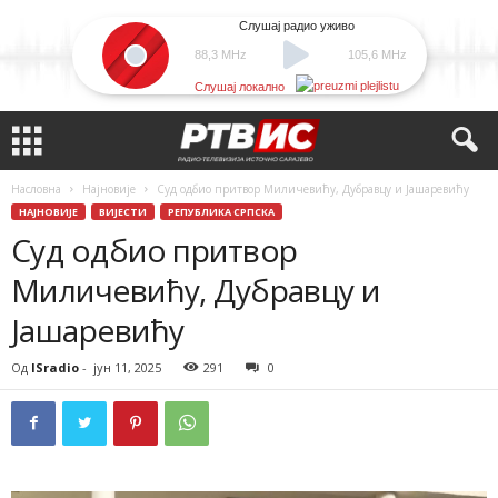
Слушај радио уживо
88,3 MHz
105,6 MHz
Слушај локално
Насловна
Најновије
Суд одбио притвор Миличевићу, Дубравцу и Јашаревићу
НАЈНОВИЈЕ
ВИЈЕСТИ
РЕПУБЛИКА СРПСКА
Суд одбио притвор
Миличевићу, Дубравцу и
Јашаревићу
Од
ISradio
-
јун 11, 2025
291
0