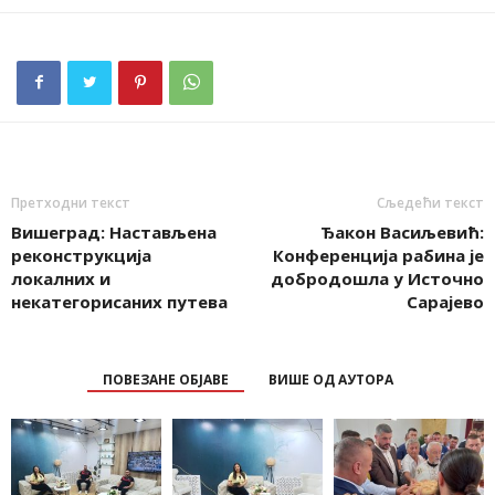
Претходни текст
Сљедећи текст
Вишеград: Настављена
Ђакон Васиљевић:
реконструкција
Конференција рабина је
локалних и
добродошла у Источно
некатегорисаних путева
Сарајево
ПОВЕЗАНЕ ОБЈАВЕ
ВИШЕ ОД АУТОРА