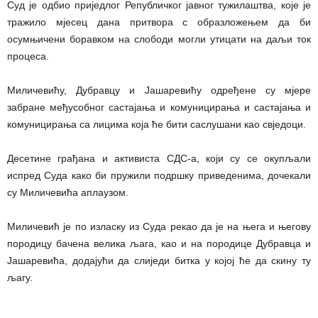
Суд је одбио приједлог Републичког јавног тужилаштва, које је
тражило мјесец дана притвора с образложењем да би
осумњичени боравком на слободи могли утицати на даљи ток
процеса.
Миличевићу, Дубравцу и Јашаревићу одређене су мјере
забране међусобног састајања и комуницирања и састајања и
комуницирања са лицима која ће бити саслушани као свједоци.
Десетине грађана и активиста СДС-а, који су се окупљали
испред Суда како би пружили подршку приведенима, дочекали
су Миличевића аплаузом.
Миличевић је по изласку из Суда рекао да је на њега и његову
породицу бачена велика љага, као и на породице Дубравца и
Јашаревића, додајући да слиједи битка у којој ће да скину ту
љагу.