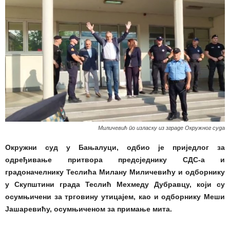
Миличевић по изласку из зграде Окружног суда
Окружни суд у Бањалуци, одбио је приједлог за
одређивање притвора предсједнику СДС-а и
градоначелнику Теслића Милану Миличевићу и одборнику
у Скупштини града Теслић Мехмеду Дубравцу, који су
осумњичени за трговину утицајем, као и одборнику Меши
Јашаревићу, осумњиченом за примање мита.