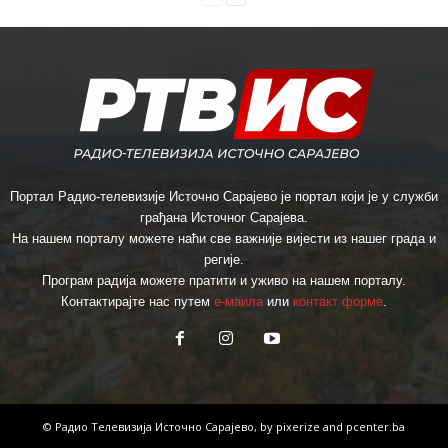
Портал Радио-телевизије Источно Сарајево је портал који је у служби
грађана Источног Сарајева.
На нашем порталу можете наћи све важније вијести из нашег града и
регије.
Програм радија можете пратити и уживо на нашем порталу.
Контактирајте нас путем
е-маила
или
контакт форме
.
© Радио Телевизија Источно Сарајево, by
pixerize
and
pcenter.ba