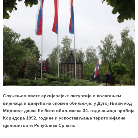
Служењем свете архијерејске литургије и полагањем
вијенаца и цвијећа на спомен обиљежје, у Дугој Њиви код
Модриче данас ће бити обиљежена 34. годишњица пробоја
Коридора 1992. године и успостављања територијалне
цјеловитости Републике Српске.