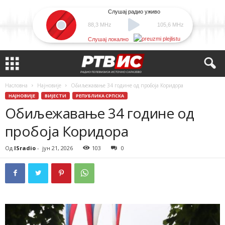
Слушај радио уживо
88,3 MHz
105,6 MHz
Слушај локално
Насловна
Најновије
Обиљежавање 34 године од пробоја Коридора
НАЈНОВИЈЕ
ВИЈЕСТИ
РЕПУБЛИКА СРПСКА
Обиљежавање 34 године од
пробоја Коридора
Од
ISradio
-
јун 21, 2026
103
0