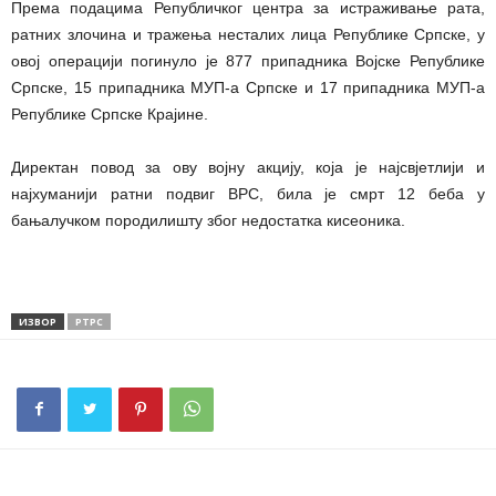
Према подацима Републичког центра за истраживање рата,
ратних злочина и тражења несталих лица Републике Српске, у
овој операцији погинуло је 877 припадника Војске Републике
Српске, 15 припадника МУП-а Српске и 17 припадника МУП-а
Републике Српске Крајине.
Директан повод за ову војну акцију, која је најсвјетлији и
најхуманији ратни подвиг ВРС, била је смрт 12 беба у
бањалучком породилишту због недостатка кисеоника.
ИЗВОР
РТРС