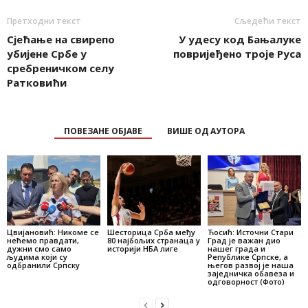
Претходни текст
Сљедећи текст
Сјећање на свирепо
У удесу код Бањалуке
убијене Србе у
повријеђено троје Руса
сребреничком селу
Ратковићи
ПОВЕЗАНЕ ОБЈАВЕ
ВИШЕ ОД АУТОРА
Цвијановић: Никоме се
Шесторица Срба међу
Ћосић: Источни Стари
нећемо правдати,
80 најбољих странаца у
Град је важан дио
дужни смо само
историји НБА лиге
нашег града и
људима који су
Републике Српске, а
одбранили Српску
његов развој је наша
заједничка обавеза и
одговорност (Фото)