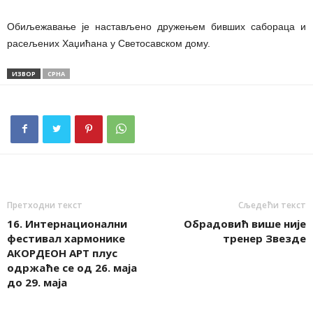
Обиљежавање је настављено дружењем бивших сабораца и
расељених Хаџићана у Светосавском дому.
ИЗВОР
СРНА
Претходни текст
Сљедећи текст
16. Интернационални
Обрадовић више није
фестивал хармонике
тренер Звезде
АКОРДЕОН АРТ плус
одржаће се од 26. маја
до 29. маја