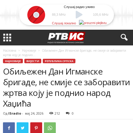
Слушај радио уживо
88,3 MHz
105,6 MHz
Слушај локално
Насловна
Најновије
Обиљежен Дан Игманске бригаде, не смије се заборавити
жртва коју је поднио...
НАЈНОВИЈЕ
ВИЈЕСТИ
РЕПУБЛИКА СРПСКА
Обиљежен Дан Игманске
бригаде, не смије се заборавити
жртва коју је поднио народ
Хаџића
Од
ISradio
-
мај 24, 2026
212
0