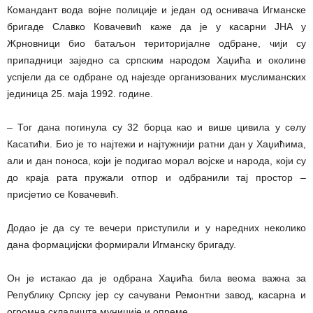
Командант вода војне полиције и један од оснивача Игманске
бригаде Славко Ковачевић каже да је у касарни ЈНА у
Жрновници био батаљон територијалне одбране, чији су
припадници заједно са српским народом Хаџића и околине
успјели да се одбране од најезде организованих муслиманских
јединица 25. маја 1992. године.
– Тог дана погинула су 32 борца као и више цивила у селу
Касатићи. Био је то најтежи и најтужнији ратни дан у Хаџићима,
али и дан поноса, који је подигао морал војске и народа, који су
до краја рата пружали отпор и одбранили тај простор –
присјетио се Ковачевић.
Додао је да су те вечери приступили и у наредних неколико
дана формацијски формирали Игманску бригаду.
Он је истакао да је одбрана Хаџића била веома важна за
Републику Српску јер су сачувани Ремонтни завод, касарна и
огромна складишта муниције и опреме.