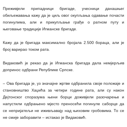
Преживјели припадници бригаде, учесници данашњег
обиљежавања кажу да је циљ овог окупљања одавање почасти
погинулима, али и прикупљање грађе о ратном путу и
његовање традиције Игманске бригаде.
Кажу да је бригада максимално бројала 2.500 бораца, али је
број варирао током рата.
Видаковић је рекао да је Игманска бригада дала немјерљив
допринос одбрани Републике Српске.
– Ова бригада је, уз значајне жртве одбранила своје положаје и
становништво Хаџића за четири године рата, али су након
Дејтонског споразума њени борци доживјели разочарење и
напустили одбрањено мјесто преносећи погинуле саборце да
се непријатељи не иживљавају над њиховим гробовима. То се
не смије заборавити – истакао је Видаковић.