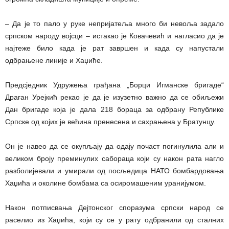
– Да је то пало у руке непријатеља много би невоља задало
српском народу војсци – истакао је Ковачевић и нагласио да је
најтеже било када је рат завршен и када су напустали
одбрањене линије и Хаџиће.
Предсједник Удружења грађана „Борци Игманске бригаде“
Драган Урејкић рекао је да је изузетно важно да се обиљежи
Дан бригаде која је дала 218 бораца за одбрану Републике
Српске од којих је већина пренесена и сахрањена у Братунцу.
Он је навео да се окупљају да одају почаст погинулила али и
великом броју преминулих сабораца који су након рата нагло
разболијевали и умирали од посљедица НАТО бомбардовања
Хаџића и околине бомбама са осиромашеним уранијумом.
Након потписвања Дејтонског споразума српски народ се
раселио из Хаџића, који су се у рату одбранили од сталних