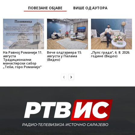
ПОВЕЗАНЕ ОБЈАВЕ
ВИШЕ ОД АУТОРА
На Равној Романији 11.
Вече олдтајмера 15.
„Пулс града“, 6. 8. 2026.
августа
августа у Палама
године (Видео)
Традиционални
(Видео)
манастирски сабор
„Теби, горо Романијо“