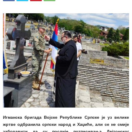
Игманска бригада Војске Републике Српске је уз велике
жртве одбранила српски народ и Хаџиће, али се не смије
заборавити да су послије потписивања Дејтонског