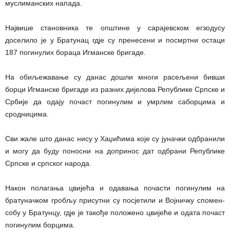
муслиманских напада.
Највише становника те општине у сарајевском егзодусу
доселило је у Братунац гдје су пренесени и посмртни остаци
187 погинулих бораца Игманске бригаде.
На обиљежавање су данас дошли многи расељени бивши
борци Игманске бригаде из разних дијелова Републике Српске и
Србије да одају почаст погинулим и умрлим саборцима и
сродницима.
Сви жале што данас нису у Хаџићима које су јуначки одбранили
и могу да буду поносни на допринос дат одбрани Републике
Српске и српског народа.
Након полагања цвијећа и одавања почасти погинулим на
братуначком гробљу присутни су посјетили и Војничку спомен-
собу у Братунцу, гдје је такође положено цвијеће и одата почаст
погинулим борцима.