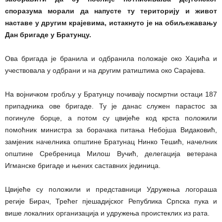
споразума морали да напусте ту територију и живот
наставе у другим крајевима, истакнуто је на обиљежавању
Дан бригаде у Братунцу.
Ова бригада је бранила и одбранила положаје око Хаџића и
учествовала у одбрани и на другим ратиштима око Сарајева.
На војничком гробљу у Братунцу почивају посмртни остаци 187
припадника ове бригаде. Ту је данас служен парастос за
погинуле борце, а потом су цвијеће код крста положили
помоћник министра за борачака питања Небојша Видаковић,
замјеник начелника општине Братунац Нинко Тешић, начелник
општине Сребреница Милош Вучић, делегација ветерана
Игманске бригаде и њених саставних јединица.
Цвијеће су положили и представници Удружења логораша
регије Бирач, Трећег пјешадијског Република Српска пука и
више локалних организација и удружења проистеклих из рата.