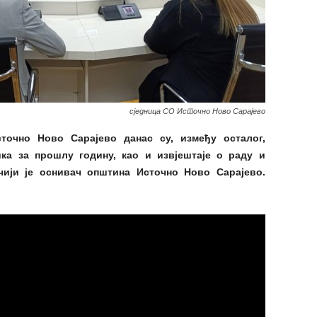
сједница СО Источно Ново Сарајево
очно Ново Сарајево данас су, између осталог,
ика за прошлу годину, као и извјештаје о раду и
чији је оснивач општина Источно Ново Сарајево.