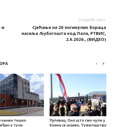
Сљедећи текст
 и
Сјећање на 20 погинулих бораца
насеља Љубогошта код Пала, РТВИС,
2.6.2026., (ВИДЕО)
ОРА
ичанин тешко
Пуповац: Оно што смо чули у
еђен у тучи
Книну је језиво, Тужилаштво