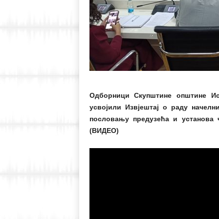
Одборници Скупштине општине Ист
усвојили Извјештај о раду начелн
пословању предузећа и установа 
(ВИДЕО)