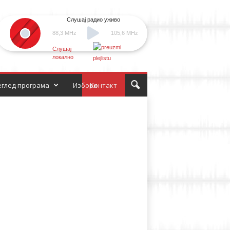
Слушај радио уживо
88,3 MHz
105,6 MHz
Слушај
локално
глед програма
Избори
Контакт