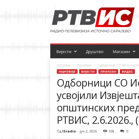
Р
а
д
и
о
-
т
е
Вијести
Друштво
Магазин
л
е
Насловна
Најновије
Одборници СО Источно Ново
в
НАЈНОВИЈЕ
ВИЈЕСТИ
ПРИЛОЗИ
ВИДЕО
и
Одборници СО Ис
з
и
усвојили Извјешт
ј
а
општинских преду
РТВИС, 2.6.2026.,
Од
ISradio
-
јун 2, 2026
108
0