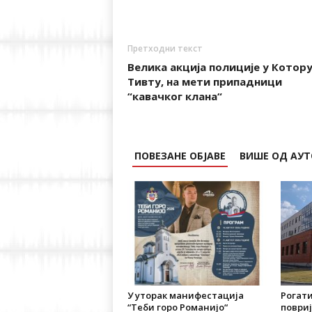
Претходни текст
Велика акција полиције у Котору
Тивту, на мети припадници
“кавачког клана“
ПОВЕЗАНЕ ОБЈАВЕ
ВИШЕ ОД АУТ
У уторак манифестација
Рогат
“Теби горо Романијо“
повриј