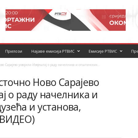
Прилози
Најаве емисија РТВИС
Емисије РТВИС
Пре
 Сарајево усвојили Извјештај о раду начелника и општинских...
точно Ново Сарајево
ај о раду начелника и
зећа и установа,
 (ВИДЕО)