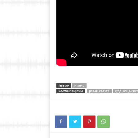
ИЗВОР
РТВИС
КЉУЧНЕ РИЈЕЧИ
ЈОВАН КАТИЋ
СЈЕДНИЦА СК