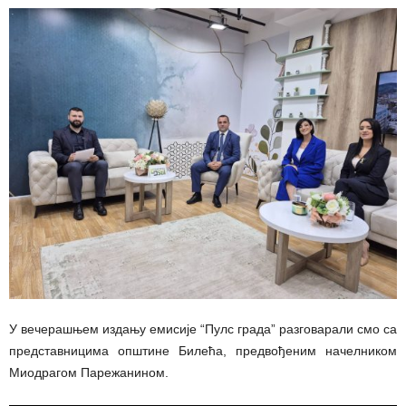
У вечерашњем издању емисије “Пулс града” разговарали смо са
представницима општине Билећа, предвођеним начелником
Миодрагом Парежанином.