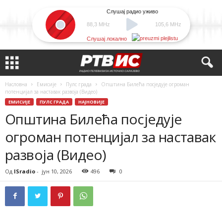
Слушај радио уживо
88,3 MHz
105,6 MHz
Слушај локално
Насловна
Емисије
Пулс града
Општина Билећа посједује огроман
потенцијал за наставак развоја (Видео)
ЕМИСИЈЕ
ПУЛС ГРАДА
НАЈНОВИЈЕ
Општина Билећа посједује
огроман потенцијал за наставак
развоја (Видео)
Од
ISradio
-
јун 10, 2026
496
0