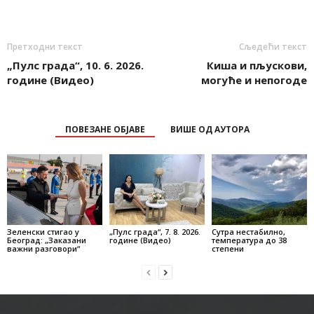
Претходни текст
Сљедећи текст
„Пулс града“, 10. 6. 2026.
Киша и пљускови,
године (Видео)
могуће и непогоде
ПОВЕЗАНЕ ОБЈАВЕ
ВИШЕ ОД АУТОРА
Зеленски стигао у
„Пулс града“, 7. 8. 2026.
Сутра нестабилно,
Београд: „Заказани
године (Видео)
температура до 38
важни разговори“
степени