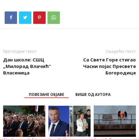
Претходни текст
Сљедећи текст
Дан школе: СШЦ
Са Свете Горе стигао
„Милорад Влачић“
Часни појас Пресвете
Власеница
Богородице
ПОВЕЗАНЕ ОБЈАВЕ
ВИШЕ ОД АУТОРА