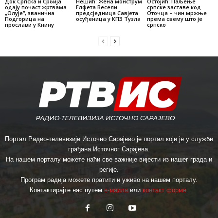
Док Српска и Србија
Нешић: Жена монструм
Остојић: Паљење
одају почаст жртвама
Елфета Весели
српске заставе код
„Олује“, званична
предсједница Савјета
Оточца – чин мржње
Подгорица на
осуђеница у КПЗ Тузла
према свему што је
прослави у Книну
српско
Портал Радио-телевизије Источно Сарајево је портал који је у служби
грађана Источног Сарајева.
На нашем порталу можете наћи све важније вијести из нашег града и
регије.
Програм радија можете пратити и уживо на нашем порталу.
Контактирајте нас путем
е-маила
или
контакт форме
.