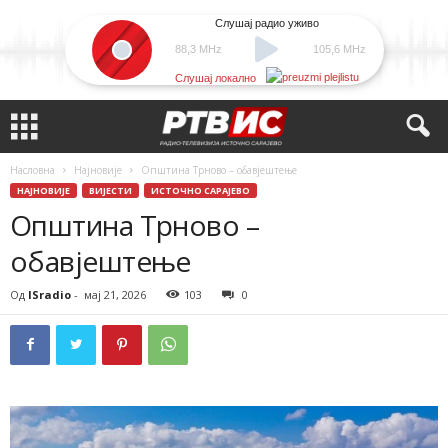
Слушај радио уживо
88,3 MHz
105,6 MHz
Слушај локално
Насловна
Најновије
Општина Трново – обавјештење
НАЈНОВИЈЕ
ВИЈЕСТИ
ИСТОЧНО САРАЈЕВО
Општина Трново –
обавјештење
Од
ISradio
-
мај 21, 2026
103
0