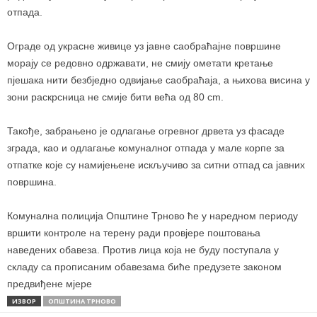
отпада.
Ограде од украсне живице уз јавне саобраћајне површине
морају се редовно одржавати, не смију ометати кретање
пјешака нити безбједно одвијање саобраћаја, а њихова висина у
зони раскрсница не смије бити већа од 80 cm.
Такође, забрањено је одлагање огревног дрвета уз фасаде
зграда, као и одлагање комуналног отпада у мале корпе за
отпатке које су намијењене искључиво за ситни отпад са јавних
површина.
Комунална полиција Општине Трново ће у наредном периоду
вршити контроле на терену ради провјере поштовања
наведених обавеза. Против лица која не буду поступала у
складу са прописаним обавезама биће предузете законом
предвиђене мјере
ИЗВОР
ОПШТИНА ТРНОВО