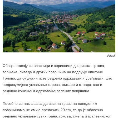
default
Обавјештавају се власници и корисници дворишта, вртова,
воћњака, ливада и других површина на подручју општине
Трново, да су дужни исте редовно одржавати и уређивати, што
подразумијева уклањање корова, шикаре и отпада, као и
редовно кошење и одржавање зелених површина.
Посебно се наглашава да висина траве на наведеним
површинама не смије прелазити 20 cm, те да је обавезно
редовно уклањање сувих грана, грмља, смећа и грађевинског