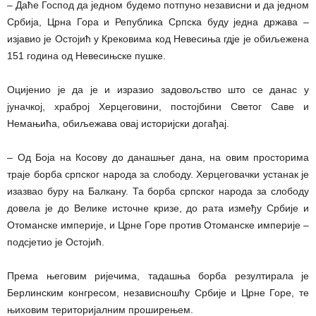
– Даће Господ да једном будемо потпуно независни и да једном
Србија, Црна Гора и Република Српска буду једна држава –
изјавио је Остојић у Крековима код Невесиња гдје је обиљежена
151 година од Невесињске пушке.
Оцијенио је да је и изразио задовољство што се данас у
јуначкој, храброј Херцеговини, постојбини Светог Саве и
Немањића, обиљежава овај историјски догађај.
– Од Боја на Косову до данашњег дана, на овим просторима
траје борба српског народа за слободу. Херцеговачки устанак је
изазвао буру на Балкану. Та борба српског народа за слободу
довела је до Велике источне кризе, до рата између Србије и
Отоманске империје, и Црне Горе против Отоманске империје –
подсјетио је Остојић.
Према његовим ријечима, тадашња борба резултирала је
Берлинским конгресом, независношћу Србије и Црне Горе, те
њиховим територијалним проширењем.