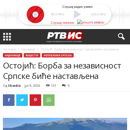
Слушај радио уживо
88,3 MHz
105,6 MHz
Слушај локално
Насловна
Најновије
Остојић: Борба за независност Српске биће настављена
НАЈНОВИЈЕ
ВИЈЕСТИ
РЕПУБЛИКА СРПСКА
Остојић: Борба за независност
Српске биће настављена
Од
ISradio
-
јул 9, 2026
131
0