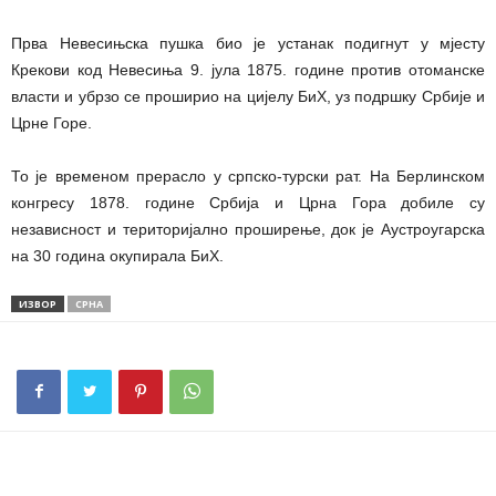
Прва Невесињска пушка био је устанак подигнут у мјесту
Крекови код Невесиња 9. јула 1875. године против отоманске
власти и убрзо се проширио на цијелу БиХ, уз подршку Србије и
Црне Горе.
То је временом прерасло у српско-турски рат. На Берлинском
конгресу 1878. године Србија и Црна Гора добиле су
независност и територијално проширење, док је Аустроугарска
на 30 година окупирала БиХ.
ИЗВОР
СРНА