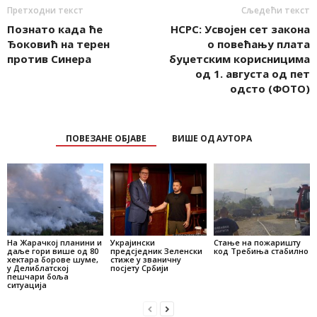
Претходни текст
Сљедећи текст
Познато када ће
НСРС: Усвојен сет закона
Ђоковић на терен
о повећању плата
против Синера
буџетским корисницима
од 1. августа од пет
одсто (ФОТО)
ПОВЕЗАНЕ ОБЈАВЕ
ВИШЕ ОД АУТОРА
На Жарачкој планини и
Украјински
Стање на пожаришту
даље гори више од 80
предсједник Зеленски
код Требиња стабилно
хектара борове шуме,
стиже у званичну
у Делиблатској
посјету Србији
пешчари боља
ситуација