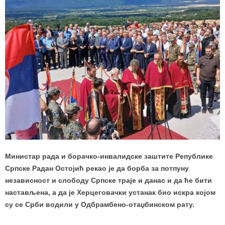
Министар рада и борачко-инвалидске заштите Републике
Српске Радан Остојић рекао је да борба за потпуну
независност и слободу Српске траје и данас и да ће бити
настављена, а да је Херцеговачки устанак био искра којом
су се Срби водили у Одбрамбено-отаџбинском рату.